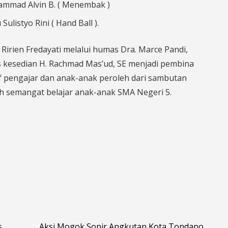
ammad Alvin B. ( Menembak )
listyo Rini ( Hand Ball ).
Ririen Fredayati melalui humas Dra. Marce Pandi,
 kesedian H. Rachmad Mas’ud, SE menjadi pembina
f pengajar dan anak-anak peroleh dari sambutan
ah semangat belajar anak-anak SMA Negeri 5.
.
Aksi Mogok Sopir Angkutan Kota Tondano,