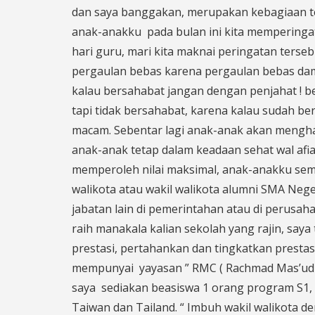
dan saya banggakan, merupakan kebagiaan ter
anak-anakku pada bulan ini kita memperingati
hari guru, mari kita maknai peringatan terseb
pergaulan bebas karena pergaulan bebas da
kalau bersahabat jangan dengan penjahat ! 
tapi tidak bersahabat, karena kalau sudah b
macam. Sebentar lagi anak-anak akan menghad
anak-anak tetap dalam keadaan sehat wal afi
memperoleh nilai maksimal, anak-anakku sem
walikota atau wakil walikota alumni SMA Neg
jabatan lain di pemerintahan atau di perus
raih manakala kalian sekolah yang rajin, say
prestasi, pertahankan dan tingkatkan presta
mempunyai yayasan ” RMC ( Rachmad Mas’ud C
saya sediakan beasiswa 1 orang program S1, ad
Taiwan dan Tailand. “ Imbuh wakil walikota de