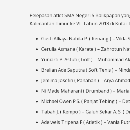
Pelepasan atlet SMA Negeri 5 Balikpapan yan
Kalimantan Timur ke VI Tahun 2018 di Kutai T
Gusti Alliaya Nabila P. ( Renang ) – Vilda 
Cerulia Asmana ( Karate ) – Zahrotun Nafi
Yuniarti P. Astuti ( Golf ) – Muhammad Ak
Brelian Ade Saputra ( Soft Tenis ) – Ninda
Jemima Josefin ( Panahan ) – Arya Ahmad
Ni Made Maharani ( Drumband ) – Maria A
Michael Owen P.S. ( Panjat Tebing ) – Det
Tabah J. ( Kempo ) – Galuh Sekar A. S. ( 
Adelweis Tripena F ( Atletik ) – Vania P