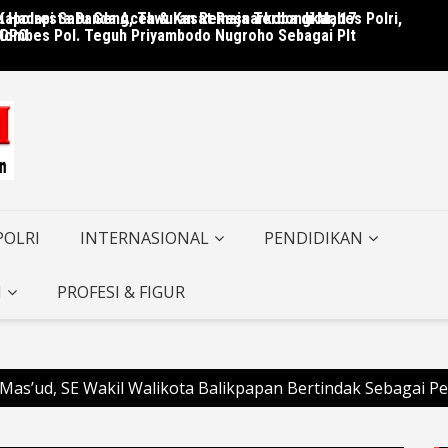
Kapolresta Banda Aceh & Kasat Resnarkoba di Mabes Polri,
 Hadapi Satu Geng, Tawuran Remaja Terbongkar, 17
Polre
Kombes Pol. Teguh Priyambodo Nugroho Sebagai Plt
 DPO
Berhas
POLRI
INTERNASIONAL
PENDIDIKAN
I
PROFESI & FIGUR
Mas’ud, SE Wakil Walikota Balikpapan Bertindak Sebagai P