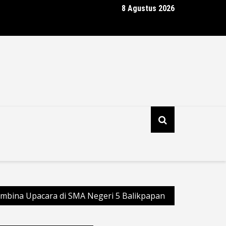
8 Agustus 2026
sta Banggai Ungkap Dua Kasus Terhadap Anak, Tiga Terduga Pela
il Diringkus
embina Upacara di SMA Negeri 5 Balikpapan