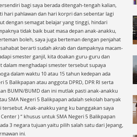
sendiri bagi saya berada ditengah-tengah kalian,
 hari pahlawan dan hari korpri dan sebentar lagi
ut dengan semagat belajar yang tinggi, hindari
mpaknya tidak baik buat masa depan anak-anakku,
berteman boleh, saya juga berteman dengan penjahat
ersahabat berarti sudah akrab dan dampaknya macam-
api smester ganjil, kita doakan guru-guru dan
at dalam menghadapi smester tersebut supaya
oga dalam waktu 10 atau 15 tahun kedepan ada
eri 5 Balikpapan atau anggota DPRD, DPR RI serta
ahaan BUMN/BUMD dan ini mutlak pasti anak-anakku
a tau SMA Negeri 5 Balikpapan adalah sekolah banyak
si tersebut. Anak-anakku yang ku banggakan saya
enter ) “ khusus untuk SMA Negeri 5 Balikpapan
a 3 negara tujuan yaitu pilih salah satu dari Jepang,
rmawan ini.