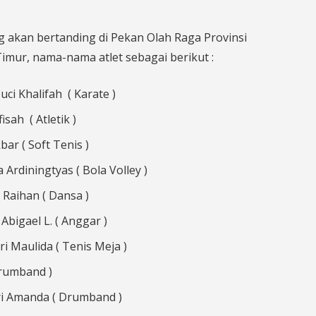
g akan bertanding di Pekan Olah Raga Provinsi
imur, nama-nama atlet sebagai berikut :
Suci Khalifah ( Karate )
sah ( Atletik )
bar ( Soft Tenis )
 Ardiningtyas ( Bola Volley )
 Raihan ( Dansa )
bigael L. ( Anggar )
ri Maulida ( Tenis Meja )
Drumband )
utri Amanda ( Drumband )