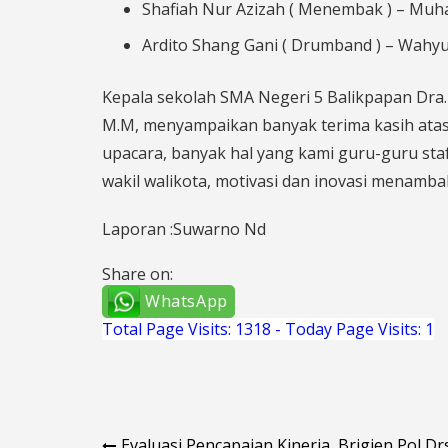
Shafiah Nur Azizah ( Menembak ) – Muh
Ardito Shang Gani ( Drumband ) – Wahyu Su
Kepala sekolah SMA Negeri 5 Balikpapan Dra. 
M.M, menyampaikan banyak terima kasih atas
upacara, banyak hal yang kami guru-guru sta
wakil walikota, motivasi dan inovasi menamb
Laporan :Suwarno Nd
Share on:
WhatsApp
Total Page Visits: 1318 - Today Page Visits: 1
Evaluasi Pencapaian Kinerja, Brigjen Pol Drs