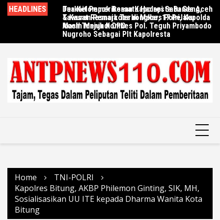
Skip
olresta Banda Aceh
HEADLINES
Dua Kelompok Bersatu Hadapi Satu Geng,
Polresta Banggai Ungkap Dua Kasus
Po
to
bes Polri, Kapolda
Tawuran Remaja Terbongkar, 17 Pelaku
Terhadap Anak, Tiga Terduga Pelaku
di
 Teguh Priyambodo
content
Masih Menjadi DPO
Berhasil Diringkus
lresta
Home
TNI-POLRI
Kapolres Bitung, AKBP Philemon Ginting, SIK, MH,
Sosialisasikan UU ITE kepada Dharma Wanita Kota
Bitung