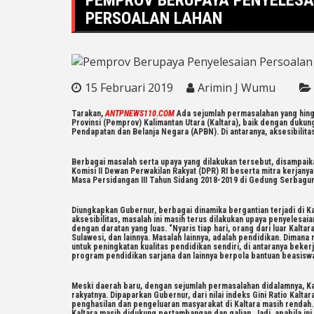
PERSOALAN LAHAN
15 Februari 2019
Arimin J Wumu
Tarakan,
ANTPNEWS110.COM
Ada sejumlah permasalahan yang hingg
Provinsi (Pemprov) Kalimantan Utara (Kaltara), baik dengan duk
Pendapatan dan Belanja Negara (APBN). Di antaranya, aksesibilitas
Berbagai masalah serta upaya yang dilakukan tersebut, disampaik
Komisi II Dewan Perwakilan Rakyat (DPR) RI beserta mitra kerjany
Masa Persidangan III Tahun Sidang 2018-2019 di Gedung Serbagun
Diungkapkan Gubernur, berbagai dinamika bergantian terjadi di Kal
aksesibilitas, masalah ini masih terus dilakukan upaya penyelesai
dengan daratan yang luas. “Nyaris tiap hari, orang dari luar Kalta
Sulawesi, dan lainnya. Masalah lainnya, adalah pendidikan. Diman
untuk peningkatan kualitas pendidikan sendiri, di antaranya beke
program pendidikan sarjana dan lainnya berpola bantuan beasiswa ba
Meski daerah baru, dengan sejumlah permasalahan didalamnya, Ka
rakyatnya. Dipaparkan Gubernur, dari nilai indeks Gini Ratio Kaltara
penghasilan dan pengeluaran masyarakat di Kaltara masih rendah. 
Kaltara masih didukung pertambangan dan galian. Jadi, apabila i