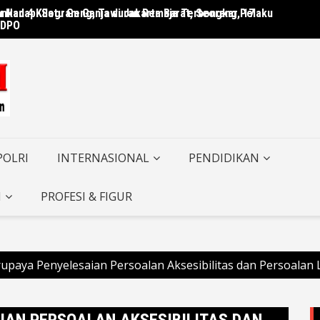
 Hadapi Satu Geng, Tawuran Remaja Terbongkar, 17
nkan 4 Kilogram Ganja di Jakarta Barat, Seorang Pelaku
Cegah 
 DPO
Karhut
POLRI
INTERNASIONAL
PENDIDIKAN
I
PROFESI & FIGUR
paya Penyelesaian Persoalan Aksesibilitas dan Persoalan
IAN PERSOALAN AKSESIBILITAS DAN