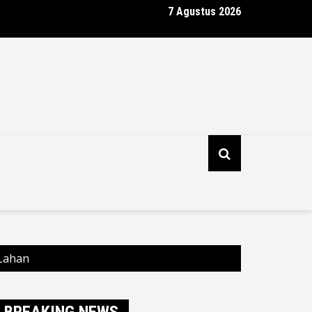
7 Agustus 2026
Ancaman Sekolah dan Perkebunan, Polda Kalbar Tangani Dua Titi
la di Sungai Raya
 Lahan
BREAKING NEWS