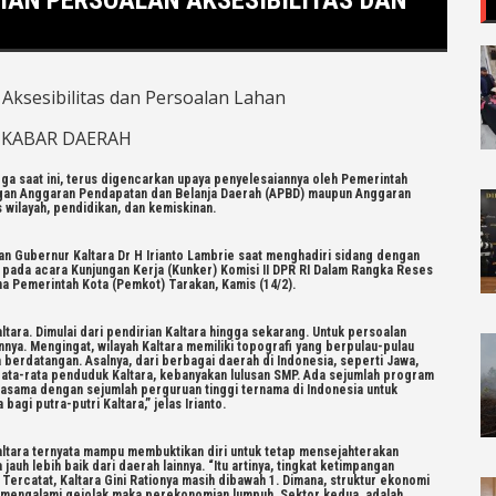
KABAR DAERAH
a saat ini, terus digencarkan upaya penyelesaiannya oleh Pemerintah
ungan Anggaran Pendapatan dan Belanja Daerah (APBD) maupun Anggaran
 wilayah, pendidikan, dan kemiskinan.
an Gubernur Kaltara Dr H Irianto Lambrie saat menghadiri sidang dengan
a pada acara Kunjungan Kerja (Kunker) Komisi II DPR RI Dalam Rangka Reses
a Pemerintah Kota (Pemkot) Tarakan, Kamis (14/2).
tara. Dimulai dari pendirian Kaltara hingga sekarang. Untuk persoalan
annya. Mengingat, wilayah Kaltara memiliki topografi yang berpulau-pulau
ra berdatangan. Asalnya, dari berbagai daerah di Indonesia, seperti Jawa,
a rata-rata penduduk Kaltara, kebanyakan lulusan SMP. Ada sejumlah program
rjasama dengan sejumlah perguruan tinggi ternama di Indonesia untuk
gi putra-putri Kaltara,” jelas Irianto.
ltara ternyata mampu membuktikan diri untuk tetap mensejahterakan
 jauh lebih baik dari daerah lainnya. “Itu artinya, tingkat ketimpangan
Tercatat, Kaltara Gini Rationya masih dibawah 1. Dimana, struktur ekonomi
ni mengalami gejolak maka perekonomian lumpuh. Sektor kedua, adalah