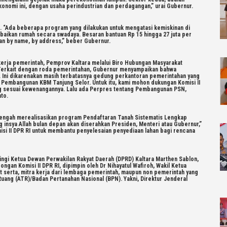
ekonomi ini, dengan usaha perindustrian dan perdagangan,” urai Gubernur.
al. “Ada beberapa program yang dilakukan untuk mengatasi kemiskinan di
rbaikan rumah secara swadaya. Besaran bantuan Rp 15 hingga 27 juta per
an by name, by address,” beber Gubernur.
kerja pemerintah, Pemprov Kaltara melalui Biro Hubungan Masyarakat
 Terkait dengan roda pemerintahan, Gubernur menyampaikan bahwa
. Ini dikarenakan masih terbatasnya gedung perkantoran pemerintahan yang
 Pembangunan KBM Tanjung Selor. Untuk itu, kami mohon dukungan Komisi II
ng sesuai kewenangannya. Lalu ada Perpres tentang Pembangunan PSN,
nto.
 tengah merealisasikan program Pendaftaran Tanah Sistematis Lengkap
g insya Allah bulan depan akan diserahkan Presiden, Menteri atau Gubernur,”
i II DPR RI untuk membantu penyelesaian penyediaan lahan bagi rencana
ingi Ketua Dewan Perwakilan Rakyat Daerah (DPRD) Kaltara Marthen Sablon,
gan Komisi II DPR RI, dipimpin oleh Dr Nihayatul Wafiroh, Wakil Ketua
rut serta, mitra kerja dari lembaga pemerintah, maupun non pemerintah yang
Ruang (ATR)/Badan Pertanahan Nasional (BPN). Yakni, Direktur Jenderal