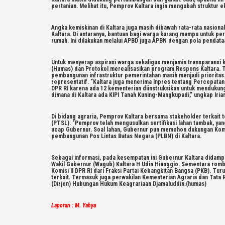
pertanian. Melihat itu, Pemprov Kaltara ingin mengubah struktur 
Angka kemiskinan di Kaltara juga masih dibawah rata-rata nasion
Kaltara. Di antaranya, bantuan bagi warga kurang mampu untuk pe
rumah. Ini dilakukan melalui APBD juga APBN dengan pola pendata
Untuk menyerap aspirasi warga sekaligus menjamin transparansi 
(Humas) dan Protokol merealisasikan program Respons Kaltara.
pembangunan infrastruktur pemerintahan masih menjadi prioritas
representatif. “Kaltara juga menerima Inpres tentang Percepatan
DPR RI karena ada 12 kementerian diinstruksikan untuk menduku
dimana di Kaltara ada KIPI Tanah Kuning-Mangkupadi,” ungkap Iria
Di bidang agraria, Pemprov Kaltara bersama stakeholder terkait
(PTSL). “Pemprov telah mengusulkan sertifikasi lahan tambak, yan
ucap Gubernur. Soal lahan, Gubernur pun memohon dukungan Komis
pembangunan Pos Lintas Batas Negara (PLBN) di Kaltara.
Sebagai informasi, pada kesempatan ini Gubernur Kaltara didamp
Wakil Gubernur (Wagub) Kaltara H Udin Hianggio. Sementara rombon
Komisi II DPR RI dari Fraksi Partai Kebangkitan Bangsa (PKB). Tu
terkait. Termasuk juga perwakilan Kementerian Agraria dan Tata 
(Dirjen) Hubungan Hukum Keagrariaan Djamaluddin.(humas)
Laporan : M. Yahya