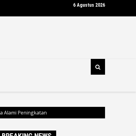
6 Agustus 2026
t Laporan GPS, Polsek Ngaras Tangkap Dua Tersangka Curat Bese
Lampu Boom
ia Alami Peningkatan
BREAKING NEWS