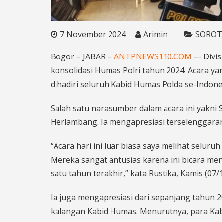
7 November 2024
Arimin
SOROT
Bogor – JABAR –
ANTPNEWS110.COM
–- Divi
konsolidasi Humas Polri tahun 2024. Acara yan
dihadiri seluruh Kabid Humas Polda se-Indone
Salah satu narasumber dalam acara ini yakni S
Herlambang. Ia mengapresiasi terselenggarany
“Acara hari ini luar biasa saya melihat seluru
Mereka sangat antusias karena ini bicara me
satu tahun terakhir,” kata Rustika, Kamis (07/
Ia juga mengapresiasi dari sepanjang tahun 2
kalangan Kabid Humas. Menurutnya, para Ka