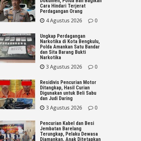
Dokumen, Polda Bali Bagikan
Cara Hindari Terjerat
Perdagangan Orang
4 Agustus 2026
0
Ungkap Perdagangan
Narkotika di Kota Bengkulu,
Polda Amankan Satu Bandar
dan Sita Barang Bukti
Narkotika
3 Agustus 2026
0
Residivis Pencurian Motor
Ditangkap, Hasil Curian
Digunakan untuk Beli Sabu
dan Judi Daring
3 Agustus 2026
0
Pencurian Kabel dan Besi
Jembatan Barelang
Terungkap, Pelaku Dewasa
Diamankan, Anak Ditetapkan