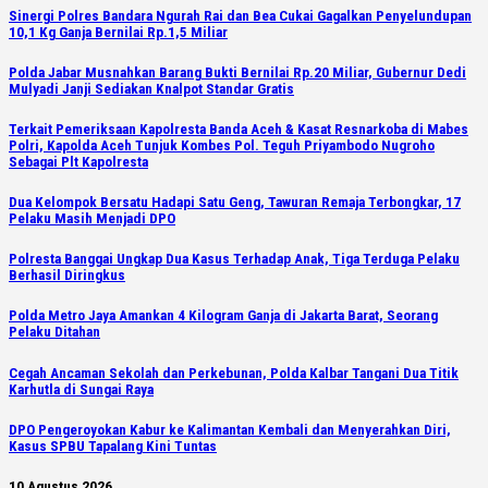
Sinergi Polres Bandara Ngurah Rai dan Bea Cukai Gagalkan Penyelundupan
10,1 Kg Ganja Bernilai Rp.1,5 Miliar
Polda Jabar Musnahkan Barang Bukti Bernilai Rp.20 Miliar, Gubernur Dedi
Mulyadi Janji Sediakan Knalpot Standar Gratis
Terkait Pemeriksaan Kapolresta Banda Aceh & Kasat Resnarkoba di Mabes
Polri, Kapolda Aceh Tunjuk Kombes Pol. Teguh Priyambodo Nugroho
Sebagai Plt Kapolresta
Dua Kelompok Bersatu Hadapi Satu Geng, Tawuran Remaja Terbongkar, 17
Pelaku Masih Menjadi DPO
Polresta Banggai Ungkap Dua Kasus Terhadap Anak, Tiga Terduga Pelaku
Berhasil Diringkus
Polda Metro Jaya Amankan 4 Kilogram Ganja di Jakarta Barat, Seorang
Pelaku Ditahan
Cegah Ancaman Sekolah dan Perkebunan, Polda Kalbar Tangani Dua Titik
Karhutla di Sungai Raya
DPO Pengeroyokan Kabur ke Kalimantan Kembali dan Menyerahkan Diri,
Kasus SPBU Tapalang Kini Tuntas
10 Agustus 2026