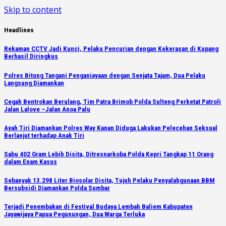
Skip to content
Headlines
Rekaman CCTV Jadi Kunci, Pelaku Pencurian dengan Kekerasan di Kupang
Berhasil Diringkus
Polres Bitung Tangani Penganiayaan dengan Senjata Tajam, Dua Pelaku
Langsung Diamankan
Cegah Bentrokan Berulang, Tim Patra Brimob Polda Sulteng Perketat Patroli
Jalan Lalove –Jalan Anoa Palu
Ayah Tiri Diamankan Polres Way Kanan Diduga Lakukan Pelecehan Seksual
Berlanjut terhadap Anak Tiri
Sabu 402 Gram Lebih Disita, Ditresnarkoba Polda Kepri Tangkap 11 Orang
dalam Enam Kasus
Sebanyak 13.298 Liter Biosolar Disita, Tujuh Pelaku Penyalahgunaan BBM
Bersubsidi Diamankan Polda Sumbar
Terjadi Penembakan di Festival Budaya Lembah Baliem Kabupaten
Jayawijaya Papua Pegunungan, Dua Warga Terluka