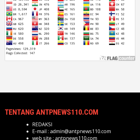
TENTANG ANTPNEWS110.COM
REDAKSI
E-mail :
admin@antpnews110.com
web site :
antpnews110.com