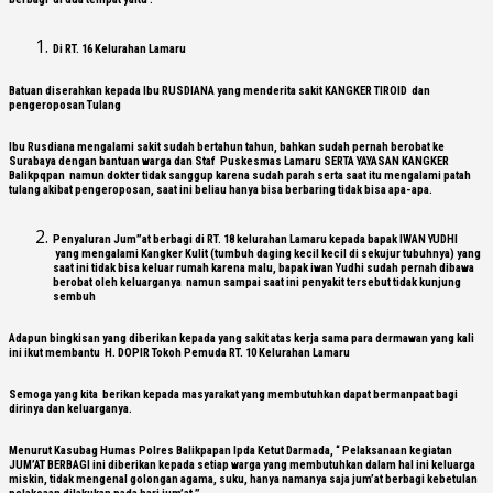
Di RT. 16 Kelurahan Lamaru
Batuan diserahkan kepada Ibu RUSDIANA yang menderita sakit KANGKER TIROID dan
pengeroposan Tulang
Ibu Rusdiana mengalami sakit sudah bertahun tahun, bahkan sudah pernah berobat ke
Surabaya dengan bantuan warga dan Staf Puskesmas Lamaru SERTA YAYASAN KANGKER
Balikpqpan namun dokter tidak sanggup karena sudah parah serta saat itu mengalami patah
tulang akibat pengeroposan, saat ini beliau hanya bisa berbaring tidak bisa apa-apa.
Penyaluran Jum”at berbagi di RT. 18 kelurahan Lamaru kepada bapak IWAN YUDHI
yang mengalami Kangker Kulit (tumbuh daging kecil kecil di sekujur tubuhnya) yang
saat ini tidak bisa keluar rumah karena malu, bapak iwan Yudhi sudah pernah dibawa
berobat oleh keluarganya namun sampai saat ini penyakit tersebut tidak kunjung
sembuh
Adapun bingkisan yang diberikan kepada yang sakit atas kerja sama para dermawan yang kali
ini ikut membantu H. DOPIR Tokoh Pemuda RT. 10 Kelurahan Lamaru
Semoga yang kita berikan kepada masyarakat yang membutuhkan dapat bermanpaat bagi
dirinya dan keluarganya.
Menurut Kasubag Humas Polres Balikpapan Ipda Ketut Darmada, “ Pelaksanaan kegiatan
JUM’AT BERBAGI ini diberikan kepada setiap warga yang membutuhkan dalam hal ini keluarga
miskin, tidak mengenal golongan agama, suku, hanya namanya saja jum’at berbagi kebetulan