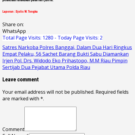
pelaksaan dilakukan pada hari jum’at.”
Laporan : Djolis W. Tongka
Share on:
WhatsApp
Total Page Visits: 1280 - Today Page Visits: 2
Navigasi
Satres Narkoba Polres Banggai, Dalam Dua Hari Ringkus
Empat Pelaku, 56 Sachet Barang Bukti Sabu Diamankan
pos
Irjen Pol. Drs. Widodo Eko Prihastopo, M.M Riau Pimpin
Sertijab Dua Pejabat Utama Polda Riau
Leave comment
Your email address will not be published. Required fields
are marked with *.
Comment