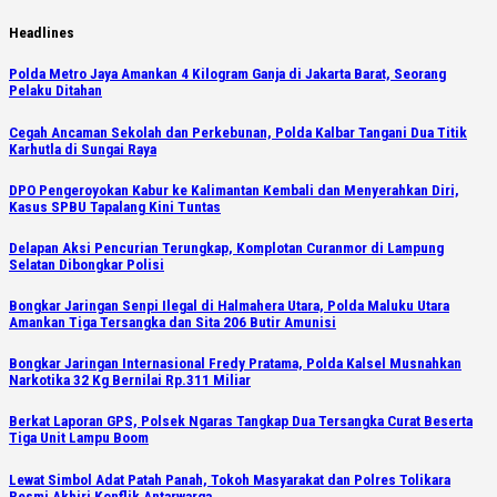
Skip
Headlines
to
Polda Metro Jaya Amankan 4 Kilogram Ganja di Jakarta Barat, Seorang
content
Pelaku Ditahan
Cegah Ancaman Sekolah dan Perkebunan, Polda Kalbar Tangani Dua Titik
Karhutla di Sungai Raya
DPO Pengeroyokan Kabur ke Kalimantan Kembali dan Menyerahkan Diri,
Kasus SPBU Tapalang Kini Tuntas
Delapan Aksi Pencurian Terungkap, Komplotan Curanmor di Lampung
Selatan Dibongkar Polisi
Bongkar Jaringan Senpi Ilegal di Halmahera Utara, Polda Maluku Utara
Amankan Tiga Tersangka dan Sita 206 Butir Amunisi
Bongkar Jaringan Internasional Fredy Pratama, Polda Kalsel Musnahkan
Narkotika 32 Kg Bernilai Rp.311 Miliar
Berkat Laporan GPS, Polsek Ngaras Tangkap Dua Tersangka Curat Beserta
Tiga Unit Lampu Boom
Lewat Simbol Adat Patah Panah, Tokoh Masyarakat dan Polres Tolikara
Resmi Akhiri Konflik Antarwarga