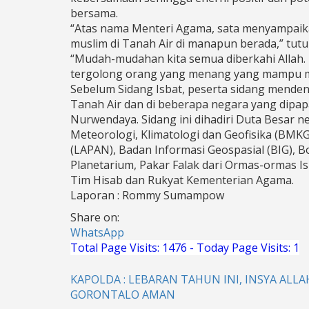
bersama.
“Atas nama Menteri Agama, sata menyampaikan
muslim di Tanah Air di manapun berada,” tut
“Mudah-mudahan kita semua diberkahi Allah. 
tergolong orang yang menang yang mampu me
Sebelum Sidang Isbat, peserta sidang mendeng
Tanah Air dan di beberapa negara yang dipa
Nurwendaya. Sidang ini dihadiri Duta Besar
Meteorologi, Klimatologi dan Geofisika (BM
(LAPAN), Badan Informasi Geospasial (BIG), B
Planetarium, Pakar Falak dari Ormas-ormas Is
Tim Hisab dan Rukyat Kementerian Agama.
Laporan : Rommy Sumampow
Share on:
WhatsApp
Total Page Visits: 1476 - Today Page Visits: 1
KAPOLDA : LEBARAN TAHUN INI, INSYA ALLA
Navigasi
GORONTALO AMAN