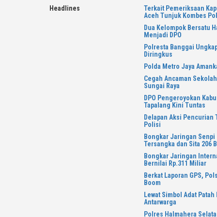
Skip
Headlines
Terkait Pemeriksaan Kap
to
Aceh Tunjuk Kombes Pol
content
Dua Kelompok Bersatu Ha
Menjadi DPO
Polresta Banggai Ungkap
Diringkus
Polda Metro Jaya Amanka
Cegah Ancaman Sekolah d
Sungai Raya
DPO Pengeroyokan Kabur
Tapalang Kini Tuntas
Delapan Aksi Pencurian
Polisi
Bongkar Jaringan Senpi 
Tersangka dan Sita 206 B
Bongkar Jaringan Intern
Bernilai Rp.311 Miliar
Berkat Laporan GPS, Pol
Boom
Lewat Simbol Adat Patah 
Antarwarga
Polres Halmahera Selata