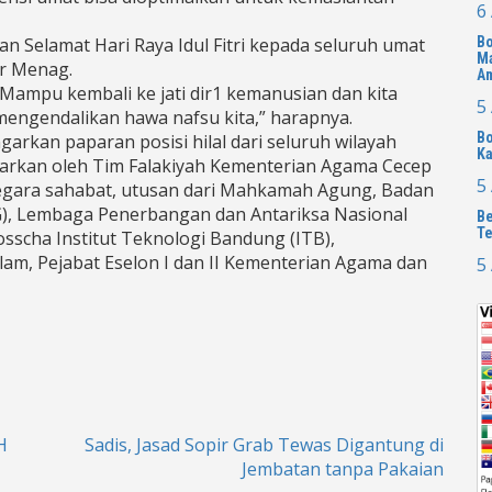
6
 Selamat Hari Raya Idul Fitri kepada seluruh umat
Bo
Ma
ur Menag.
A
Mampu kembali ke jati dir1 kemanusian dan kita
5
ngendalikan hawa nafsu kita,” harapnya.
Bo
arkan paparan posisi hilal dari seluruh wilayah
Ka
parkan oleh Tim Falakiyah Kementerian Agama Cecep
5
 negara sahabat, utusan dari Mahkamah Agung, Badan
KG), Lembaga Penerbangan dan Antariksa Nasional
Be
Te
osscha Institut Teknologi Bandung (ITB),
lam, Pejabat Eselon I dan II Kementerian Agama dan
5
H
Sadis, Jasad Sopir Grab Tewas Digantung di
Jembatan tanpa Pakaian