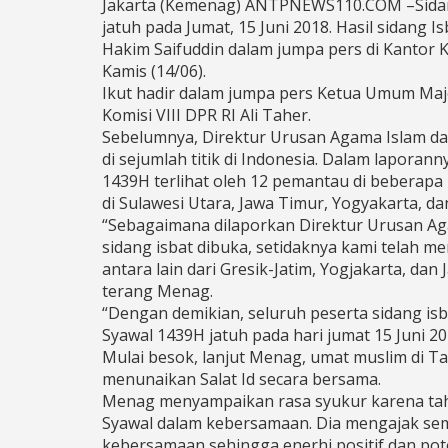
Jakarta (Kemenag) ANTPNEWS110.COM –Sidang I
jatuh pada Jumat, 15 Juni 2018. Hasil sidang
Hakim Saifuddin dalam jumpa pers di Kantor 
Kamis (14/06).
Ikut hadir dalam jumpa pers Ketua Umum Maj
Komisi VIII DPR RI Ali Taher.
Sebelumnya, Direktur Urusan Agama Islam dan
di sejumlah titik di Indonesia. Dalam laporan
1439H terlihat oleh 12 pemantau di beberapa l
di Sulawesi Utara, Jawa Timur, Yogyakarta, da
“Sebagaimana dilaporkan Direktur Urusan Ag
sidang isbat dibuka, setidaknya kami telah me
antara lain dari Gresik-Jatim, Yogjakarta, dan
terang Menag.
“Dengan demikian, seluruh peserta sidang i
Syawal 1439H jatuh pada hari jumat 15 Juni 20
Mulai besok, lanjut Menag, umat muslim di Ta
menunaikan Salat Id secara bersama.
Menag menyampaikan rasa syukur karena tah
Syawal dalam kebersamaan. Dia mengajak se
kebersamaan sehingga enerhi positif dan pot