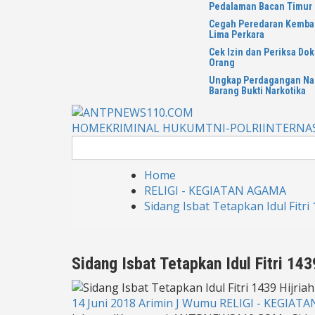
Pedalaman Bacan Timur
Cegah Peredaran Kembali
Lima Perkara
Cek Izin dan Periksa Do
Orang
Ungkap Perdagangan Nark
Barang Bukti Narkotika
HOME
KRIMINAL HUKUM
TNI-POLRI
INTERNA
Search
for:
Home
RELIGI - KEGIATAN AGAMA
Sidang Isbat Tetapkan Idul Fitri
Sidang Isbat Tetapkan Idul Fitri 14
14 Juni 2018
Arimin J Wumu
RELIGI - KEGIAT