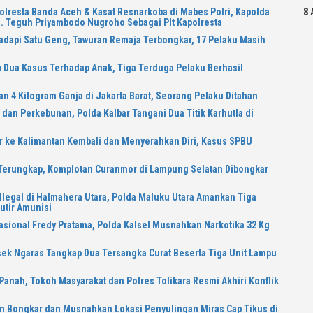
olresta Banda Aceh & Kasat Resnarkoba di Mabes Polri, Kapolda
8 
. Teguh Priyambodo Nugroho Sebagai Plt Kapolresta
dapi Satu Geng, Tawuran Remaja Terbongkar, 17 Pelaku Masih
 Dua Kasus Terhadap Anak, Tiga Terduga Pelaku Berhasil
n 4 Kilogram Ganja di Jakarta Barat, Seorang Pelaku Ditahan
an Perkebunan, Polda Kalbar Tangani Dua Titik Karhutla di
 ke Kalimantan Kembali dan Menyerahkan Diri, Kasus SPBU
 Terungkap, Komplotan Curanmor di Lampung Selatan Dibongkar
Ilegal di Halmahera Utara, Polda Maluku Utara Amankan Tiga
utir Amunisi
asional Fredy Pratama, Polda Kalsel Musnahkan Narkotika 32 Kg
sek Ngaras Tangkap Dua Tersangka Curat Beserta Tiga Unit Lampu
Panah, Tokoh Masyarakat dan Polres Tolikara Resmi Akhiri Konflik
n Bongkar dan Musnahkan Lokasi Penyulingan Miras Cap Tikus di