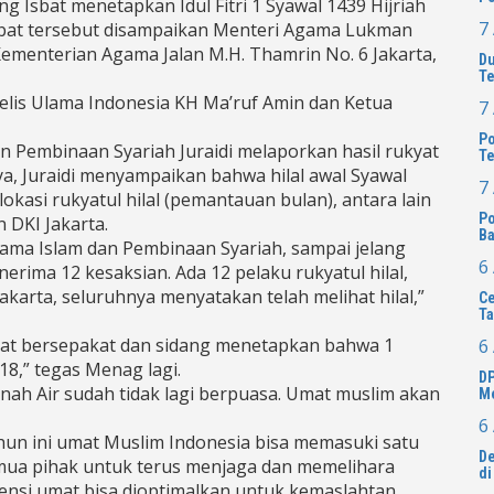
sbat menetapkan Idul Fitri 1 Syawal 1439 Hijriah
7
 Isbat tersebut disampaikan Menteri Agama Lukman
Kementerian Agama Jalan M.H. Thamrin No. 6 Jakarta,
Du
Te
elis Ulama Indonesia KH Ma’ruf Amin dan Ketua
7
Po
 Pembinaan Syariah Juraidi melaporkan hasil rukyat
Te
nya, Juraidi menyampaikan bahwa hilal awal Syawal
7
okasi rukyatul hilal (pemantauan bulan), antara lain
Po
n DKI Jakarta.
Ba
ama Islam dan Pembinaan Syariah, sampai jelang
6
nerima 12 kesaksian. Ada 12 pelaku rukyatul hilal,
 Jakarta, seluruhnya menyatakan telah melihat hilal,”
Ce
Ta
sbat bersepakat dan sidang menetapkan bahwa 1
6
18,” tegas Menag lagi.
DP
nah Air sudah tidak lagi berpuasa. Umat muslim akan
Me
6
un ini umat Muslim Indonesia bisa memasuki satu
De
mua pihak untuk terus menjaga dan memelihara
di
ensi umat bisa dioptimalkan untuk kemaslahtan