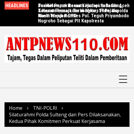
Skip
HEADLINES
Terkait Pemeriksaan Kapolresta Banda Aceh
Dua Kelompok Bersatu Hadapi Satu Geng,
Po
to
& Kasat Resnarkoba di Mabes Polri, Kapolda
Tawuran Remaja Terbongkar, 17 Pelaku
Te
content
Aceh Tunjuk Kombes Pol. Teguh Priyambodo
Masih Menjadi DPO
Be
Nugroho Sebagai Plt Kapolresta
Home
TNI-POLRI
Silaturahmi Polda Sulteng dan Pers Dilaksanakan,
Kedua Pihak Komitmen Perkuat Kerjasama