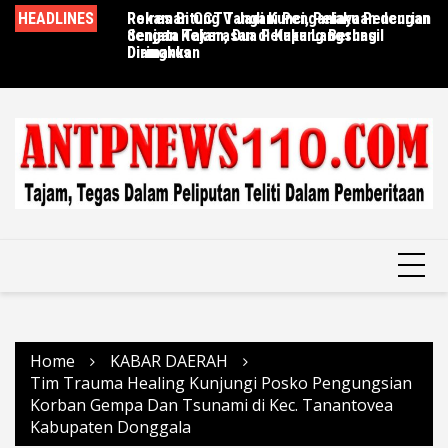
Skip
HEADLINES
Rekaman CCTV Jadi Kunci, Pelaku Pencurian
Polres Bitung Tangani Penganiayaan dengan
Ce
to
dengan Kekerasan di Kupang Berhasil
Senjata Tajam, Dua Pelaku Langsung
Br
content
Diringkus
Diamankan
La
Home
KABAR DAERAH
Tim Trauma Healing Kunjungi Posko Pengungsian
Korban Gempa Dan Tsunami di Kec. Tanantovea
Kabupaten Donggala