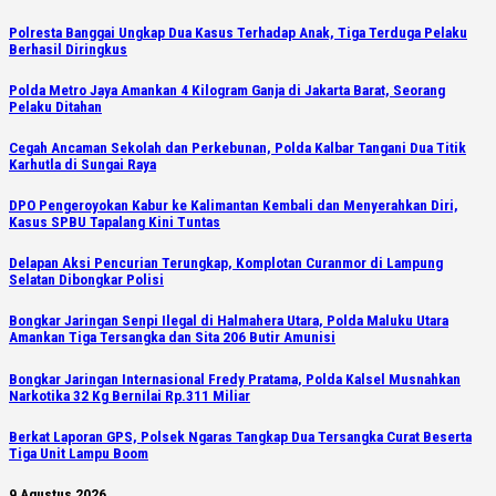
Polresta Banggai Ungkap Dua Kasus Terhadap Anak, Tiga Terduga Pelaku
Berhasil Diringkus
Polda Metro Jaya Amankan 4 Kilogram Ganja di Jakarta Barat, Seorang
Pelaku Ditahan
Cegah Ancaman Sekolah dan Perkebunan, Polda Kalbar Tangani Dua Titik
Karhutla di Sungai Raya
DPO Pengeroyokan Kabur ke Kalimantan Kembali dan Menyerahkan Diri,
Kasus SPBU Tapalang Kini Tuntas
Delapan Aksi Pencurian Terungkap, Komplotan Curanmor di Lampung
Selatan Dibongkar Polisi
Bongkar Jaringan Senpi Ilegal di Halmahera Utara, Polda Maluku Utara
Amankan Tiga Tersangka dan Sita 206 Butir Amunisi
Bongkar Jaringan Internasional Fredy Pratama, Polda Kalsel Musnahkan
Narkotika 32 Kg Bernilai Rp.311 Miliar
Berkat Laporan GPS, Polsek Ngaras Tangkap Dua Tersangka Curat Beserta
Tiga Unit Lampu Boom
9 Agustus 2026