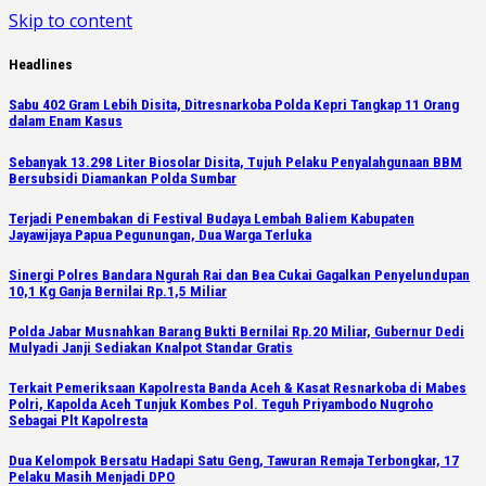
Skip to content
Headlines
Sabu 402 Gram Lebih Disita, Ditresnarkoba Polda Kepri Tangkap 11 Orang
dalam Enam Kasus
Sebanyak 13.298 Liter Biosolar Disita, Tujuh Pelaku Penyalahgunaan BBM
Bersubsidi Diamankan Polda Sumbar
Terjadi Penembakan di Festival Budaya Lembah Baliem Kabupaten
Jayawijaya Papua Pegunungan, Dua Warga Terluka
Sinergi Polres Bandara Ngurah Rai dan Bea Cukai Gagalkan Penyelundupan
10,1 Kg Ganja Bernilai Rp.1,5 Miliar
Polda Jabar Musnahkan Barang Bukti Bernilai Rp.20 Miliar, Gubernur Dedi
Mulyadi Janji Sediakan Knalpot Standar Gratis
Terkait Pemeriksaan Kapolresta Banda Aceh & Kasat Resnarkoba di Mabes
Polri, Kapolda Aceh Tunjuk Kombes Pol. Teguh Priyambodo Nugroho
Sebagai Plt Kapolresta
Dua Kelompok Bersatu Hadapi Satu Geng, Tawuran Remaja Terbongkar, 17
Pelaku Masih Menjadi DPO