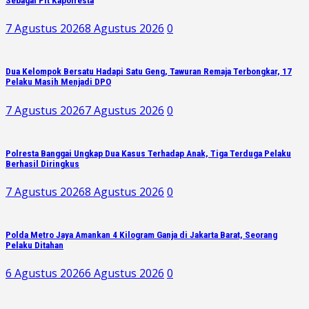
Sebagai Plt Kapolresta
7 Agustus 2026
8 Agustus 2026
0
Dua Kelompok Bersatu Hadapi Satu Geng, Tawuran Remaja Terbongkar, 17
Pelaku Masih Menjadi DPO
7 Agustus 2026
7 Agustus 2026
0
Polresta Banggai Ungkap Dua Kasus Terhadap Anak, Tiga Terduga Pelaku
Berhasil Diringkus
7 Agustus 2026
8 Agustus 2026
0
Polda Metro Jaya Amankan 4 Kilogram Ganja di Jakarta Barat, Seorang
Pelaku Ditahan
6 Agustus 2026
6 Agustus 2026
0