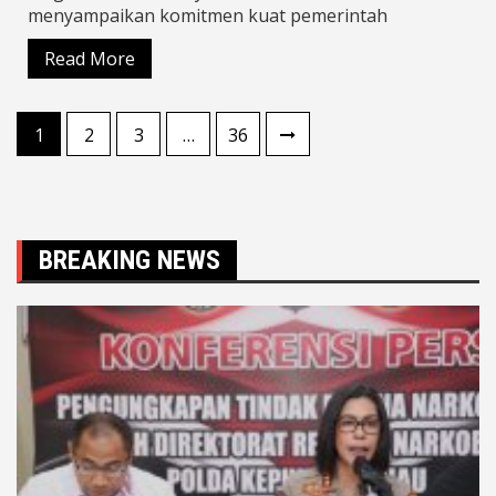
menyampaikan komitmen kuat pemerintah
Read More
Paginasi
1
2
3
…
36
pos
BREAKING NEWS