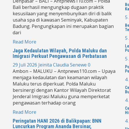
Denpasar – BALI – Antpnews110.com – Polda
Bo
Bali berhasil mengungkap dugaan praktik
Ka
kesusilaan yang menyembunyikan diri di balik
5
usaha spa di kawasan Seminyak, Kabupaten
Badung. Pengungkapan ini merupakan bagian
Be
Te
dari
5
Read More
Le
Jaga Kedaulatan Wilayah, Polda Maluku dan
Po
Imigrasi Perkuat Pengawasan di Perbatasan
5
29 Juli 2026
Jeinita Claudia Senewe
0
Po
Ambon – MALUKU – Antpnews110.com – Upaya
Pe
menjaga kedaulatan dan keamanan wilayah
4
Maluku terus diperkuat. Polda Maluku
Ce
bersinergi dengan Kantor Wilayah Direktorat
Bu
Jenderal Imigrasi Maluku guna memperketat
4
pengawasan terhadap orang
Ce
Read More
Hi
Peringatan HANI 2026 di Balikpapan: BNN
4
Luncurkan Program Ananda Bersinar,
Un