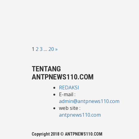
Paginasi
1
2
3
…
20
»
pos
TENTANG
ANTPNEWS110.COM
REDAKSI
E-mail :
admin@antpnews110.com
web site :
antpnews110.com
Copyright 2018 © ANTPNEWS110.COM