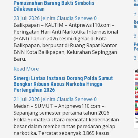
Pemusnahan Barang Bukti Simbolis
Am
Dilaksanakan
3
23 Juli 2026
Jeinita Claudia Senewe
0
Re
Balikpapan – KALTIM – Antpnews110.com –
Di
Peringatan Hari Anti Narkotika Internasional
3
(HANI) Tahun 2026 resmi digelar di Kota
Balikpapan, berpusat di Ruang Rapat Kantor
Pe
Pe
BNN Kota Balikpapan, Kelurahan Sepinggan
3
Baru,
Read More
Sinergi Lintas Instansi Dorong Polda Sumut
Bongkar Ribuan Kasus Narkoba Hingga
Pertengahan 2026
21 Juli 2026
Jeinita Claudia Senewe
0
Medan – SUMUT – Antpnews110.com –
Sepanjang semester pertama tahun 2026,
Polda Sumatera Utara mencatat keberhasilan
besar dalam memberantas peredaran gelap
narkotika. Tercatat sebanyak 3.865 kasus