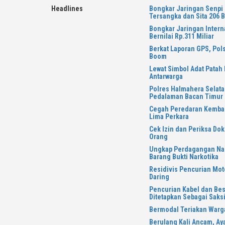
Skip
Headlines
Bongkar Jaringan Senpi 
to
Tersangka dan Sita 206 B
content
Bongkar Jaringan Intern
Bernilai Rp.311 Miliar
Berkat Laporan GPS, Pol
Boom
Lewat Simbol Adat Patah 
Antarwarga
Polres Halmahera Selata
Pedalaman Bacan Timur
Cegah Peredaran Kembali
Lima Perkara
Cek Izin dan Periksa Do
Orang
Ungkap Perdagangan Nark
Barang Bukti Narkotika
Residivis Pencurian Mot
Daring
Pencurian Kabel dan Be
Ditetapkan Sebagai Saks
Bermodal Teriakan Warga
Berulang Kali Ancam, Ay