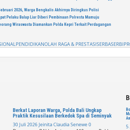
ebruari 2026, Warga Bengkalis Akhirnya Diringkus Polisi
mpat Pelaku Balap Liar Diberi Pembinaan Polresta Mamuju
eorang Wiraswasta Diamankan Polda Kepri Terkait Perdagangan
SIONAL
PENDIDIKAN
OLAH RAGA & PRESTASI
SERBASERBI
PR
B
Berkat Laporan Warga, Polda Bali Ungkap
Bo
Ma
Praktik Kesusilaan Berkedok Spa di Seminyak
A
30 Juli 2026
Jeinita Claudia Senewe
0
5