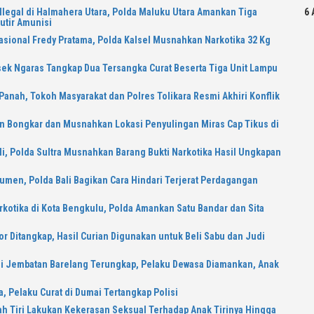
Ilegal di Halmahera Utara, Polda Maluku Utara Amankan Tiga
6 
utir Amunisi
asional Fredy Pratama, Polda Kalsel Musnahkan Narkotika 32 Kg
sek Ngaras Tangkap Dua Tersangka Curat Beserta Tiga Unit Lampu
Panah, Tokoh Masyarakat dan Polres Tolikara Resmi Akhiri Konflik
n Bongkar dan Musnahkan Lokasi Penyulingan Miras Cap Tikus di
, Polda Sultra Musnahkan Barang Bukti Narkotika Hasil Ungkapan
kumen, Polda Bali Bagikan Cara Hindari Terjerat Perdagangan
otika di Kota Bengkulu, Polda Amankan Satu Bandar dan Sita
or Ditangkap, Hasil Curian Digunakan untuk Beli Sabu dan Judi
si Jembatan Barelang Terungkap, Pelaku Dewasa Diamankan, Anak
i
, Pelaku Curat di Dumai Tertangkap Polisi
ah Tiri Lakukan Kekerasan Seksual Terhadap Anak Tirinya Hingga