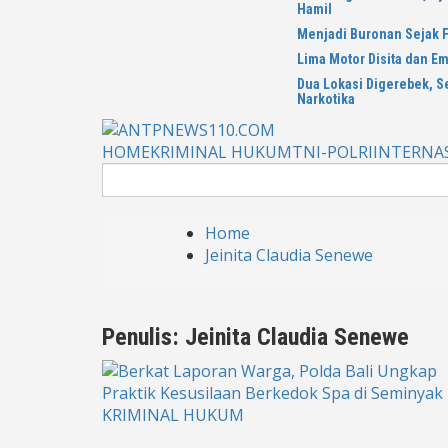
Hamil
Menjadi Buronan Sejak F
Lima Motor Disita dan E
Dua Lokasi Digerebek, S
Narkotika
HOME
KRIMINAL HUKUM
TNI-POLRI
INTERNA
Search
for:
Home
Jeinita Claudia Senewe
Penulis:
Jeinita Claudia Senewe
KRIMINAL HUKUM