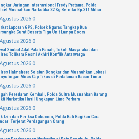
ngkar Jaringan Internasional Fredy Pratama, Polda
lsel Musnahkan Narkotika 32 Kg Bernilai Rp.311 Miliar
 Agustus 2026
0
rkat Laporan GPS, Polsek Ngaras Tangkap Dua
rsangka Curat Beserta Tiga Unit Lampu Boom
 Agustus 2026
0
wat Simbol Adat Patah Panah, Tokoh Masyarakat dan
lres Tolikara Resmi Akhiri Konflik Antarwarga
 Agustus 2026
0
lres Halmahera Selatan Bongkar dan Musnahkan Lokasi
nyulingan Miras Cap Tikus di Pedalaman Bacan Timur
 Agustus 2026
0
gah Peredaran Kembali, Polda Sultra Musnahkan Barang
kti Narkotika Hasil Ungkapan Lima Perkara
 Agustus 2026
0
k Izin dan Periksa Dokumen, Polda Bali Bagikan Cara
ndari Terjerat Perdagangan Orang
 Agustus 2026
0
gkap Perdagangan Narkotika di Kota Bengkulu, Polda