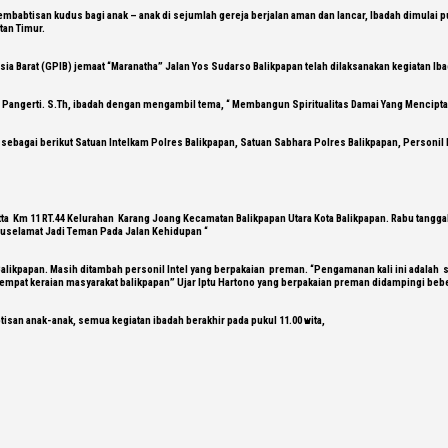
babtisan kudus bagi anak – anak di sejumlah gereja berjalan aman dan lancar, Ibadah dimulai puk
tan Timur.
ia Barat (GPIB) jemaat “Maranatha” Jalan Yos Sudarso Balikpapan telah dilaksanakan kegiatan Iba
to Pangerti. S.Th, ibadah dengan mengambil tema, “ Membangun Spiritualitas Damai Yang Menciptaka
bagai berikut Satuan Intelkam Polres Balikpapan, Satuan Sabhara Polres Balikpapan, Personil Po
tta Km 11 RT.44 Kelurahan Karang Joang Kecamatan Balikpapan Utara Kota Balikpapan. Rabu tanggal
 Juruselamat Jadi Teman Pada Jalan Kehidupan “
Balikpapan. Masih ditambah personil Intel yang berpakaian preman. “Pengamanan kali ini adalah 
tempat keraian masyarakat balikpapan” Ujar Iptu Hartono yang berpakaian preman didampingi beb
isan anak-anak, semua kegiatan ibadah berakhir pada pukul 11.00 wita,