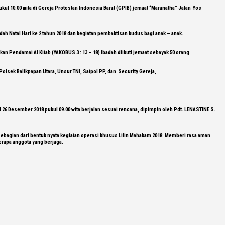
ul 10.00 wita di Gereja Protestan Indonesia Barat (GPIB) jemaat “Maranatha” Jalan Yos
dah Natal Hari ke 2 tahun 2018 dan kegiatan pembaktisan kudus bagi anak – anak.
n Pendamai Al Kitab (YAKOBUS 3 : 13 – 18) Ibadah diikuti jemaat sebayak 50 orang.
lsek Balikpapan Utara, Unsur TNI, Satpol PP, dan Security Gereja,
 26 Desember 2018 pukul 09.00 wita berjalan sesuai rencana, dipimpin oleh Pdt. LENASTINE S.
sebagian dari bentuk nyata kegiatan operasi khusus Lilin Mahakam 2018. Memberi rasa aman
erapa anggota yang berjaga.