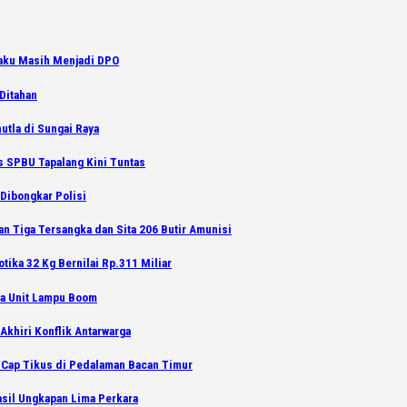
laku Masih Menjadi DPO
Ditahan
utla di Sungai Raya
s SPBU Tapalang Kini Tuntas
Dibongkar Polisi
an Tiga Tersangka dan Sita 206 Butir Amunisi
tika 32 Kg Bernilai Rp.311 Miliar
ga Unit Lampu Boom
Akhiri Konflik Antarwarga
 Cap Tikus di Pedalaman Bacan Timur
asil Ungkapan Lima Perkara