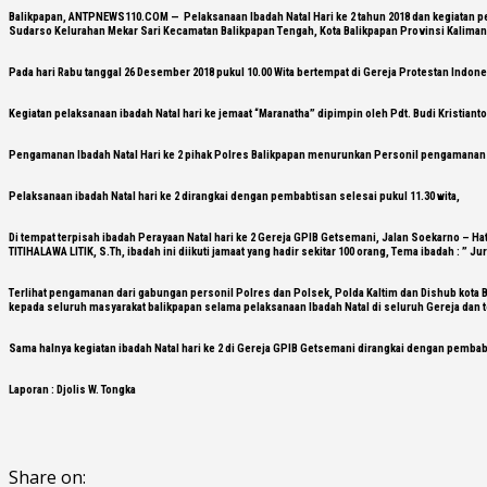
Balikpapan, ANTPNEWS110.COM — Pelaksanaan Ibadah Natal Hari ke 2 tahun 2018 dan kegiatan pem
Sudarso Kelurahan Mekar Sari Kecamatan Balikpapan Tengah, Kota Balikpapan Provinsi Kaliman
Pada hari Rabu tanggal 26 Desember 2018 pukul 10.00 Wita bertempat di Gereja Protestan Indones
Kegiatan pelaksanaan ibadah Natal hari ke jemaat “Maranatha” dipimpin oleh Pdt. Budi Kristian
Pengamanan Ibadah Natal Hari ke 2 pihak Polres Balikpapan menurunkan Personil pengamanan se
Pelaksanaan ibadah Natal hari ke 2 dirangkai dengan pembabtisan selesai pukul 11.30 wita,
Di tempat terpisah ibadah Perayaan Natal hari ke 2 Gereja GPIB Getsemani, Jalan Soekarno – Ha
TITIHALAWA LITIK, S.Th, ibadah ini diikuti jamaat yang hadir sekitar 100 orang, Tema ibadah : ”
Terlihat pengamanan dari gabungan personil Polres dan Polsek, Polda Kaltim dan Dishub kota 
kepada seluruh masyarakat balikpapan selama pelaksanaan Ibadah Natal di seluruh Gereja dan 
Sama halnya kegiatan ibadah Natal hari ke 2 di Gereja GPIB Getsemani dirangkai dengan pembabt
Laporan : Djolis W. Tongka
Share on: