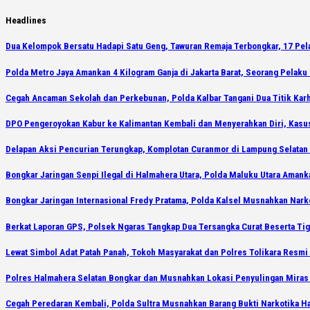
Skip
Headlines
to
Dua Kelompok Bersatu Hadapi Satu Geng, Tawuran Remaja Terbongkar, 17 Pe
content
Polda Metro Jaya Amankan 4 Kilogram Ganja di Jakarta Barat, Seorang Pelaku 
Cegah Ancaman Sekolah dan Perkebunan, Polda Kalbar Tangani Dua Titik Karh
DPO Pengeroyokan Kabur ke Kalimantan Kembali dan Menyerahkan Diri, Kasu
Delapan Aksi Pencurian Terungkap, Komplotan Curanmor di Lampung Selatan 
Bongkar Jaringan Senpi Ilegal di Halmahera Utara, Polda Maluku Utara Amank
Bongkar Jaringan Internasional Fredy Pratama, Polda Kalsel Musnahkan Narko
Berkat Laporan GPS, Polsek Ngaras Tangkap Dua Tersangka Curat Beserta Ti
Lewat Simbol Adat Patah Panah, Tokoh Masyarakat dan Polres Tolikara Resmi 
Polres Halmahera Selatan Bongkar dan Musnahkan Lokasi Penyulingan Miras
Cegah Peredaran Kembali, Polda Sultra Musnahkan Barang Bukti Narkotika H