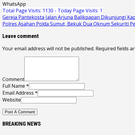
WhatsApp
Total Page Visits: 1130 - Today Page Visits: 1
Navigasi
Gereja Pantekosta Jalan Arjuna Balikpapan Dikunjungi Ka
Polres Asahan Polda Sumut, Bekuk Dua Oknum Sekuriti Pe
pos
Leave comment
Your email address will not be published. Required fields a
Comment
Full Name *
Email Address *
Website
BREAKING NEWS