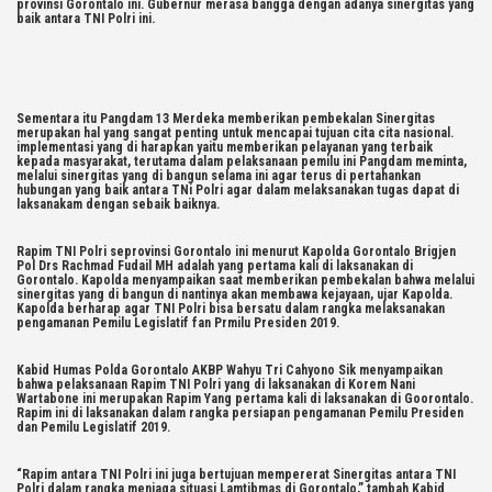
provinsi Gorontalo ini. Gubernur merasa bangga dengan adanya sinergitas yang
baik antara TNI Polri ini.
Sementara itu Pangdam 13 Merdeka memberikan pembekalan Sinergitas
merupakan hal yang sangat penting untuk mencapai tujuan cita cita nasional.
implementasi yang di harapkan yaitu memberikan pelayanan yang terbaik
kepada masyarakat, terutama dalam pelaksanaan pemilu ini Pangdam meminta,
melalui sinergitas yang di bangun selama ini agar terus di pertahankan
hubungan yang baik antara TNi Polri agar dalam melaksanakan tugas dapat di
laksanakam dengan sebaik baiknya.
Rapim TNI Polri seprovinsi Gorontalo ini menurut Kapolda Gorontalo Brigjen
Pol Drs Rachmad Fudail MH adalah yang pertama kali di laksanakan di
Gorontalo. Kapolda menyampaikan saat memberikan pembekalan bahwa melalui
sinergitas yang di bangun di nantinya akan membawa kejayaan, ujar Kapolda.
Kapolda berharap agar TNI Polri bisa bersatu dalam rangka melaksanakan
pengamanan Pemilu Legislatif fan Prmilu Presiden 2019.
Kabid Humas Polda Gorontalo AKBP Wahyu Tri Cahyono Sik menyampaikan
bahwa pelaksanaan Rapim TNI Polri yang di laksanakan di Korem Nani
Wartabone ini merupakan Rapim Yang pertama kali di laksanakan di Goorontalo.
Rapim ini di laksanakan dalam rangka persiapan pengamanan Pemilu Presiden
dan Pemilu Legislatif 2019.
“Rapim antara TNI Polri ini juga bertujuan mempererat Sinergitas antara TNI
Polri dalam rangka menjaga situasi Lamtibmas di Gorontalo,” tambah Kabid