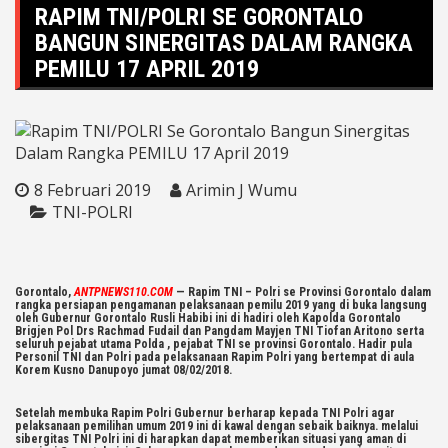
RAPIM TNI/POLRI SE GORONTALO
BANGUN SINERGITAS DALAM RANGKA
PEMILU 17 APRIL 2019
8 Februari 2019
Arimin J Wumu
TNI-POLRI
Gorontalo,
ANTPNEWS110.COM
— Rapim TNI – Polri se Provinsi Gorontalo dalam
rangka persiapan pengamanan pelaksanaan pemilu 2019 yang di buka langsung
oleh Gubernur Gorontalo Rusli Habibi ini di hadiri oleh Kapolda Gorontalo
Brigjen Pol Drs Rachmad Fudail dan Pangdam Mayjen TNI Tiofan Aritono serta
seluruh pejabat utama Polda , pejabat TNI se provinsi Gorontalo. Hadir pula
Personil TNI dan Polri pada pelaksanaan Rapim Polri yang bertempat di aula
Korem Kusno Danupoyo jumat 08/02/2018.
Setelah membuka Rapim Polri Gubernur berharap kepada TNI Polri agar
pelaksanaan pemilihan umum 2019 ini di kawal dengan sebaik baiknya. melalui
sibergitas TNI Polri ini di harapkan dapat memberikan situasi yang aman di