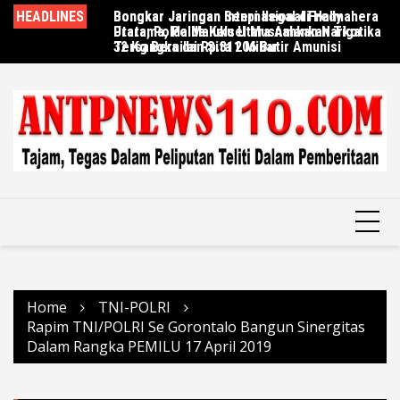
Skip
HEADLINES
Bongkar Jaringan Senpi Ilegal di Halmahera
Bongkar Jaringan Internasional Fredy
Be
to
Utara, Polda Maluku Utara Amankan Tiga
Pratama, Polda Kalsel Musnahkan Narkotika
Ta
content
Tersangka dan Sita 206 Butir Amunisi
32 Kg Bernilai Rp.311 Miliar
U
Home
TNI-POLRI
Rapim TNI/POLRI Se Gorontalo Bangun Sinergitas
Dalam Rangka PEMILU 17 April 2019