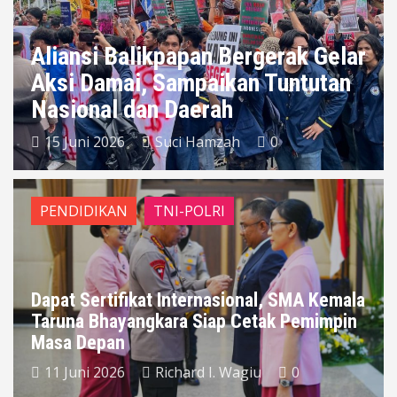
Aliansi Balikpapan Bergerak Gelar
Aksi Damai, Sampaikan Tuntutan
Nasional dan Daerah
15 Juni 2026
Suci Hamzah
0
PENDIDIKAN
TNI-POLRI
Dapat Sertifikat Internasional, SMA Kemala
Taruna Bhayangkara Siap Cetak Pemimpin
Masa Depan
11 Juni 2026
Richard I. Wagiu
0