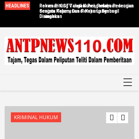
Skip
HEADLINES
Rekaman CCTV Jadi Kunci, Pelaku Pencurian
Polres Bitung Tangani Penganiayaan dengan
Ce
to
dengan Kekerasan di Kupang Berhasil
Senjata Tajam, Dua Pelaku Langsung
Br
content
Diringkus
Diamankan
La
KRIMINAL HUKUM