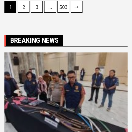
Paginasi
1
2
3
…
503
pos
BREAKING NEWS