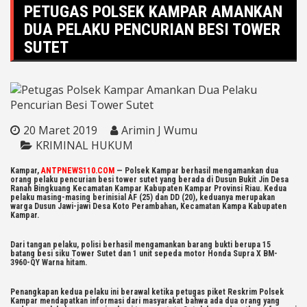
PETUGAS POLSEK KAMPAR AMANKAN
DUA PELAKU PENCURIAN BESI TOWER
SUTET
20 Maret 2019
Arimin J Wumu
KRIMINAL HUKUM
Kampar,
ANTPNEWS110.COM
— Polsek Kampar berhasil mengamankan dua
orang pelaku pencurian besi tower sutet yang berada di Dusun Bukit Jin Desa
Ranah Bingkuang Kecamatan Kampar Kabupaten Kampar Provinsi Riau. Kedua
pelaku masing-masing berinisial AF (25) dan DD (20), keduanya merupakan
warga Dusun Jawi-jawi Desa Koto Perambahan, Kecamatan Kampa Kabupaten
Kampar.
Dari tangan pelaku, polisi berhasil mengamankan barang bukti berupa 15
batang besi siku Tower Sutet dan 1 unit sepeda motor Honda Supra X BM-
3960-QY Warna hitam.
Penangkapan kedua pelaku ini berawal ketika petugas piket Reskrim Polsek
Kampar mendapatkan informasi dari masyarakat bahwa ada dua orang yang