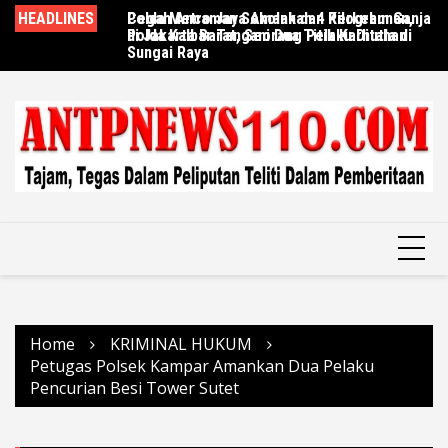
Skip
HEADLINES
Polda Metro Jaya Amankan 4 Kilogram Ganja
Cegah Ancaman Sekolah dan Perkebunan,
D
to
di Jakarta Barat, Seorang Pelaku Ditahan
Polda Kalbar Tangani Dua Titik Karhutla di
Ke
content
Sungai Raya
Ta
Home
KRIMINAL HUKUM
Petugas Polsek Kampar Amankan Dua Pelaku
Pencurian Besi Tower Sutet