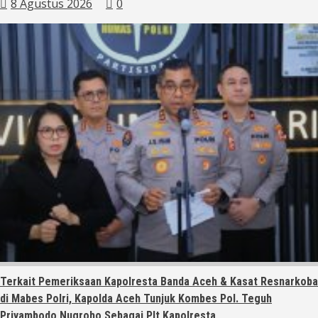
8 Agustus 2026
0
Terkait Pemeriksaan Kapolresta Banda Aceh & Kasat Resnarkoba
di Mabes Polri, Kapolda Aceh Tunjuk Kombes Pol. Teguh
Priyambodo Nugroho Sebagai Plt Kapolresta