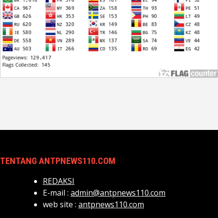
TENTANG ANTPNEWS110.COM
REDAKSI
E-mail :
admin@antpnews110.com
web site :
antpnews110.com