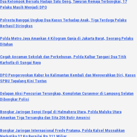
Dua Kelompok Bersatu Hadapi Satu Geng, Tawuran Remaja Terbongkar, 17
Pelaku Masih Menjadi DPO
Polresta Banggai Ungkap Dua Kasus Terhadap Anak, Tiga Terduga Pelaku
Berhasil Diringkus
Polda Metro Jaya Amankan 4 Kilogram Ganja di Jakarta Barat, Seorang Pelaku
Ditahan
Cegah Ancaman Sekolah dan Perkebunan, Polda Kalbar Tangani Dua Titik
Karhutla di Sungai Raya
DPO Pengeroyokan Kabur ke Kalimantan Kembali dan Menyerahkan Diri, Kasus
SPBU Tapalang Kini Tuntas
Delapan Aksi Pencurian Terungkap, Komplotan Curanmor di Lampung Selatan
Dibongkar Polisi
Bongkar Jaringan Senpi Ilegal di Halmahera Utara, Polda Maluku Utara
Amankan Tiga Tersangka dan Sita 206 Butir Amunisi
Bongkar Jaringan Internasional Fredy Pratama, Polda Kalsel Musnahkan
Narkotika 32 Kg Bernilai Rp.311 Miliar