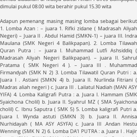
dimulai pukul 08.00 wita berahir pukul 15.30 wita
Adapun pemenang masing masing lomba sebagai berikut
1. Lomba Azan : – juara 1. Rifki zidane ( Madrasah Aliyah
Negeri) – Juara II . Abdul Hamid (SMKN-1) – juara III. Indra
Maulana (SMK Negeri 4 Balikpapan). 2. Lomba Tilawah
Quran Putra : – juara I. Muhammad Lutfi Ashsiddiq (
Madrasah Aliyah Negeri Balikpapan). – juara II. Sahrul
Pratama ( SMK Negeri 4 ). – Juara III . Muhammad
Firmandyah (SMK N 2) 3. Lomba Tilawatil Quran Putri : a.
Juara I . Astiani (SMKN 4) b. Juara II. Nurlinda Fitriani (
Madras aliah negeri ) c. Juara III . Lailatul Nadiah (MAN ASY
YIFA) 4. Lomba Kaligrafi Putra : a. Juara I. Hammam (SMK
Syaichona Cholil) b. Juara II. Syahrul MZ ( SMA Syaichona
cholil) C. Ibnu Saputra ( SMK 5) 5. Lomba kaligrafi Putri a.
Juara I. Wynda astuti (SMKN 3) b. Juara II. Annisa
Nurhidayah ( MA ASY ASYFA) c. Juara III .Andan Hestu
Wenning (SMK N 2) 6. Lomba DA’I PUTRA : a. Juara I . Hajir