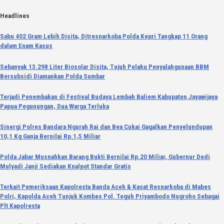
Skip
Headlines
to
Sabu 402 Gram Lebih Disita, Ditresnarkoba Polda Kepri Tangkap 11 Orang
content
dalam Enam Kasus
Sebanyak 13.298 Liter Biosolar Disita, Tujuh Pelaku Penyalahgunaan BBM
Bersubsidi Diamankan Polda Sumbar
Terjadi Penembakan di Festival Budaya Lembah Baliem Kabupaten Jayawijaya
Papua Pegunungan, Dua Warga Terluka
Sinergi Polres Bandara Ngurah Rai dan Bea Cukai Gagalkan Penyelundupan
10,1 Kg Ganja Bernilai Rp.1,5 Miliar
Polda Jabar Musnahkan Barang Bukti Bernilai Rp.20 Miliar, Gubernur Dedi
Mulyadi Janji Sediakan Knalpot Standar Gratis
Terkait Pemeriksaan Kapolresta Banda Aceh & Kasat Resnarkoba di Mabes
Polri, Kapolda Aceh Tunjuk Kombes Pol. Teguh Priyambodo Nugroho Sebagai
Plt Kapolresta