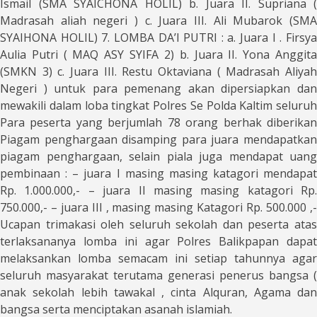
Ismail (SMA SYAICHONA HOLIL) b. Juara II. Supriana (
Madrasah aliah negeri ) c. Juara III. Ali Mubarok (SMA
SYAIHONA HOLIL) 7. LOMBA DA’I PUTRI : a. Juara I . Firsya
Aulia Putri ( MAQ ASY SYIFA 2) b. Juara II. Yona Anggita
(SMKN 3) c. Juara III. Restu Oktaviana ( Madrasah Aliyah
Negeri ) untuk para pemenang akan dipersiapkan dan
mewakili dalam loba tingkat Polres Se Polda Kaltim seluruh
Para peserta yang berjumlah 78 orang berhak diberikan
Piagam penghargaan disamping para juara mendapatkan
piagam penghargaan, selain piala juga mendapat uang
pembinaan : – juara I masing masing katagori mendapat
Rp. 1.000.000,- – juara II masing masing katagori Rp.
750.000,- – juara III , masing masing Katagori Rp. 500.000 ,-
Ucapan trimakasi oleh seluruh sekolah dan peserta atas
terlaksananya lomba ini agar Polres Balikpapan dapat
melaksankan lomba semacam ini setiap tahunnya agar
seluruh masyarakat terutama generasi penerus bangsa (
anak sekolah lebih tawakal , cinta Alquran, Agama dan
bangsa serta menciptakan asanah islamiah.