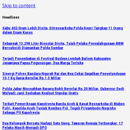
Skip to content
Headlines
Sabu 402 Gram Lebih Disita, Ditresnarkoba Polda Kepri Tangkap 11 Orang
dalam Enam Kasus
Sebanyak 13.298 Liter Biosolar Disita, Tujuh Pelaku Penyalahgunaan BBM
Bersubsidi Diamankan Polda Sumbar
Terjadi Penembakan di Festival Budaya Lembah Baliem Kabupaten
Jayawijaya Papua Pegunungan, Dua Warga Terluka
Sinergi Polres Bandara Ngurah Rai dan Bea Cukai Gagalkan Penyelundupan
10,1 Kg Ganja Bernilai Rp.1,5 Miliar
Polda Jabar Musnahkan Barang Bukti Bernilai Rp.20 Miliar, Gubernur Dedi
Mulyadi Janji Sediakan Knalpot Standar Gratis
Terkait Pemeriksaan Kapolresta Banda Aceh & Kasat Resnarkoba di Mabes
Polri, Kapolda Aceh Tunjuk Kombes Pol. Teguh Priyambodo Nugroho
Sebagai Plt Kapolresta
Dua Kelompok Bersatu Hadapi Satu Geng, Tawuran Remaja Terbongkar, 17
Pelaku Masih Menjadi DPO