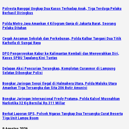
Polresta Banggai Ungkap Dua Kasus Terhadap Anak, Tiga Terduga Pelaku
Berhasil Diringkus
Polda Metro Jaya Amankan 4 Kilogram Ganja di Jakarta Barat, Seorang
Pelaku Ditahan
Cegah Ancaman Sekolah dan Perkebunan, Polda Kalbar Tangani Dua Titik
Karhutla di Sungai Raya
DPO Pengeroyokan Kabur ke Kalimantan Kembali dan Menyerahkan Diri,
Kasus SPBU Tapalang Kini Tuntas
Delapan Aksi Pencurian Terungkap, Komplotan Curanmor di Lampung
Selatan Dibongkar Polisi
Bongkar Jaringan Senpi Ilegal di Halmahera Utara, Polda Maluku Utara
Amankan Tiga Tersangka dan Sita 206 Butir Amunisi
Bongkar Jaringan Internasional Fredy Pratama, Polda Kalsel Musnahkan
Narkotika 32 Kg Bernilai Rp.311 Miliar
Berkat Laporan GPS, Polsek Ngaras Tangkap Dua Tersangka Curat Beserta
Tiga Unit Lampu Boom
9 Agustus 2026