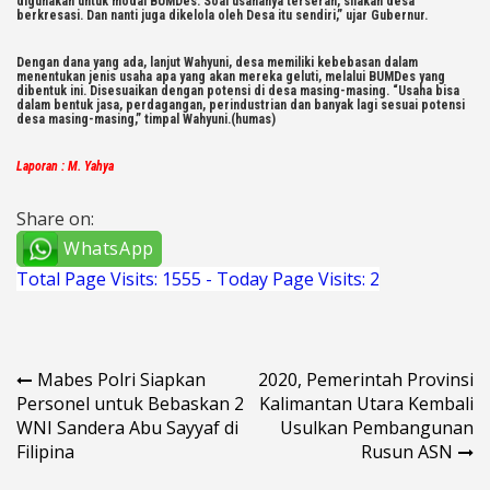
digunakan untuk modal BUMDes. Soal usahanya terserah, silakan desa
berkresasi. Dan nanti juga dikelola oleh Desa itu sendiri,” ujar Gubernur.
Dengan dana yang ada, lanjut Wahyuni, desa memiliki kebebasan dalam
menentukan jenis usaha apa yang akan mereka geluti, melalui BUMDes yang
dibentuk ini. Disesuaikan dengan potensi di desa masing-masing. “Usaha bisa
dalam bentuk jasa, perdagangan, perindustrian dan banyak lagi sesuai potensi
desa masing-masing,” timpal Wahyuni.(humas)
Laporan : M. Yahya
Share on:
WhatsApp
Total Page Visits: 1555 - Today Page Visits: 2
Navigasi
Mabes Polri Siapkan
2020, Pemerintah Provinsi
Personel untuk Bebaskan 2
Kalimantan Utara Kembali
pos
WNI Sandera Abu Sayyaf di
Usulkan Pembangunan
Filipina
Rusun ASN