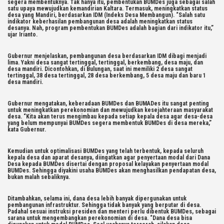
segera membentuknya. Tak hanya itu, pembentukan BUMDes juga sebagai salah
satu upaya mewujudkan kemandirian Kaltara. Termasuk, meningkatkan status
desa yang Mandiri, berdasarkan IDM (Indeks Desa Membangun). “Salah satu
indikator keberhasilan pembangunan desa adalah meningkatkan status
desanya. Nah, program pembentukan BUMDes adalah bagian dari indikator itu,”
ujar Irianto.
Gubernur menjelaskan, pembangunan desa berdasarkan IDM dibagi menjadi
lima. Yakni desa sangat tertinggal, tertinggal, berkembang, desa maju, dan
desa mandiri. Dicontohkan, di Bulungan, saat ini memiliki 2 desa sangat
tertinggal, 38 desa tertinggal, 28 desa berkembang, 5 desa maju dan baru 1
desa mandiri.
Gubernur mengatakan, keberadaan BUMDes dan BUMADes itu sangat penting
untuk meningkatkan perekonomian dan mewujudkan kesejahteraan masyarakat
desa. “Kita akan terus mengimbau kepada setiap kepala desa agar desa-desa
yang belum mempunyai BUMDes segera membentuk BUMDes di desa mereka,”
kata Gubernur.
Kemudian untuk optimalisasi BUMDes yang telah terbentuk, kepada seluruh
kepala desa dan aparat desanya, diingatkan agar penyertaan modal dari Dana
Desa kepada BUMDes disertai dengan proposal kelayakan penyertaan modal
BUMDes. Sehingga diyakini usaha BUMDes akan menghasilkan pendapatan desa,
bukan malah sebaliknya.
Ditambahkan, selama ini, dana desa lebih banyak dipergunakan untuk
pembangunan infrastruktur. Sehingga tidak banyak yang berputar di desa.
Padahal sesuai instruksi presiden dan menteri perlu dibentuk BUMDes, sebagai
sarana untuk mengembangkan perekonomian di desa. “Dana desa bisa