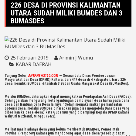
226 DESA DI PROVINSI KALIMANTAN
UTARA SUDAH MILIKI BUMDES DAN 3
BUMASDES
25 Februari 2019
Arimin J Wumu
KABAR DAERAH
Tanjung Selor,
ANTPNEWS110.COM
— Sesuai data Dinas Pemberdayaan
Masyarakat dan Desa (DPMD) Kaltara, dari 447 desa di 4 kabupaten, baru 226
desa memiliki BUMDes, ditambah 3 Badan Usaha Masyarakat Desa (BUMasDes).
Melalui BUMDes, diharapkan dapat meningkatkan Pendapatan Asli Desa (PADes).
Sehingga akan mengurangi ketergantungan pembiayaan desa hanya pada dana
desa dan Bantuan Dana Desa lainnya. “Selain memaksimalkan pemanfaatan
potensi desa, melalui BUMDes diharapkan juga bisa mengelola Dana Desa yang
diberikan ke desa-desa,” kata Gubernur yang didampingi Kepala DPMD Kaltara
Wahyuni Nuzband, Minggu (24/2).
Melihat masih adanya desa yang belum membentuk BUMDes, Pemerintah
Provinsi (Pemprov) Kaltara pun mendorong agar desa-desa tersebut dapat