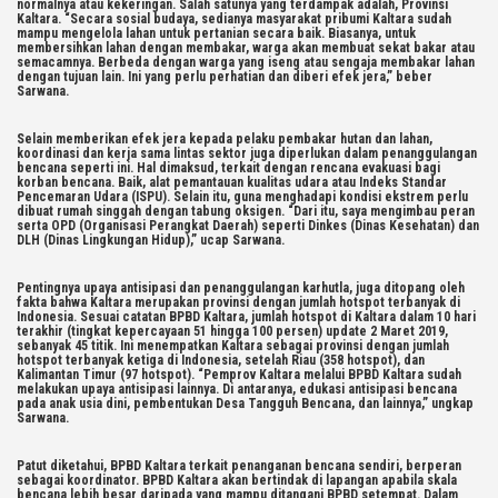
normalnya atau kekeringan. Salah satunya yang terdampak adalah, Provinsi
Kaltara. “Secara sosial budaya, sedianya masyarakat pribumi Kaltara sudah
mampu mengelola lahan untuk pertanian secara baik. Biasanya, untuk
membersihkan lahan dengan membakar, warga akan membuat sekat bakar atau
semacamnya. Berbeda dengan warga yang iseng atau sengaja membakar lahan
dengan tujuan lain. Ini yang perlu perhatian dan diberi efek jera,” beber
Sarwana.
Selain memberikan efek jera kepada pelaku pembakar hutan dan lahan,
koordinasi dan kerja sama lintas sektor juga diperlukan dalam penanggulangan
bencana seperti ini. Hal dimaksud, terkait dengan rencana evakuasi bagi
korban bencana. Baik, alat pemantauan kualitas udara atau Indeks Standar
Pencemaran Udara (ISPU). Selain itu, guna menghadapi kondisi ekstrem perlu
dibuat rumah singgah dengan tabung oksigen. “Dari itu, saya mengimbau peran
serta OPD (Organisasi Perangkat Daerah) seperti Dinkes (Dinas Kesehatan) dan
DLH (Dinas Lingkungan Hidup),” ucap Sarwana.
Pentingnya upaya antisipasi dan penanggulangan karhutla, juga ditopang oleh
fakta bahwa Kaltara merupakan provinsi dengan jumlah hotspot terbanyak di
Indonesia. Sesuai catatan BPBD Kaltara, jumlah hotspot di Kaltara dalam 10 hari
terakhir (tingkat kepercayaan 51 hingga 100 persen) update 2 Maret 2019,
sebanyak 45 titik. Ini menempatkan Kaltara sebagai provinsi dengan jumlah
hotspot terbanyak ketiga di Indonesia, setelah Riau (358 hotspot), dan
Kalimantan Timur (97 hotspot). “Pemprov Kaltara melalui BPBD Kaltara sudah
melakukan upaya antisipasi lainnya. Di antaranya, edukasi antisipasi bencana
pada anak usia dini, pembentukan Desa Tangguh Bencana, dan lainnya,” ungkap
Sarwana.
Patut diketahui, BPBD Kaltara terkait penanganan bencana sendiri, berperan
sebagai koordinator. BPBD Kaltara akan bertindak di lapangan apabila skala
bencana lebih besar daripada yang mampu ditangani BPBD setempat. Dalam