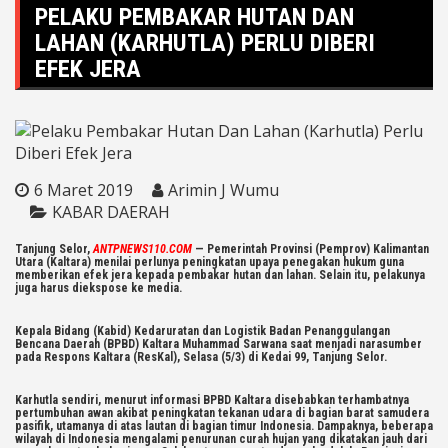
PELAKU PEMBAKAR HUTAN DAN
LAHAN (KARHUTLA) PERLU DIBERI
EFEK JERA
6 Maret 2019
Arimin J Wumu
KABAR DAERAH
Tanjung Selor,
ANTPNEWS110.COM
— Pemerintah Provinsi (Pemprov) Kalimantan
Utara (Kaltara) menilai perlunya peningkatan upaya penegakan hukum guna
memberikan efek jera kepada pembakar hutan dan lahan. Selain itu, pelakunya
juga harus diekspose ke media.
Kepala Bidang (Kabid) Kedaruratan dan Logistik Badan Penanggulangan
Bencana Daerah (BPBD) Kaltara Muhammad Sarwana saat menjadi narasumber
pada Respons Kaltara (ResKal), Selasa (5/3) di Kedai 99, Tanjung Selor.
Karhutla sendiri, menurut informasi BPBD Kaltara disebabkan terhambatnya
pertumbuhan awan akibat peningkatan tekanan udara di bagian barat samudera
pasifik, utamanya di atas lautan di bagian timur Indonesia. Dampaknya, beberapa
wilayah di Indonesia mengalami penurunan curah hujan yang dikatakan jauh dari