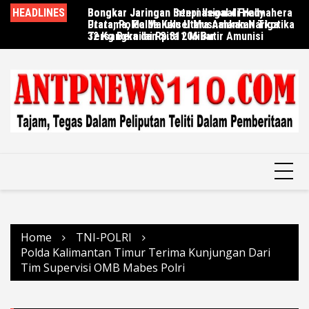
Skip
HEADLINES
Bongkar Jaringan Senpi Ilegal di Halmahera
Bongkar Jaringan Internasional Fredy
Be
to
Utara, Polda Maluku Utara Amankan Tiga
Pratama, Polda Kalsel Musnahkan Narkotika
Ta
content
Tersangka dan Sita 206 Butir Amunisi
32 Kg Bernilai Rp.311 Miliar
U
Home
TNI-POLRI
Polda Kalimantan Timur Terima Kunjungan Dari
Tim Supervisi OMB Mabes Polri