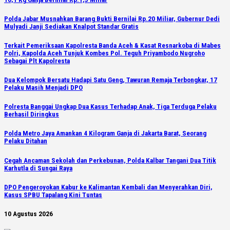
Polda Jabar Musnahkan Barang Bukti Bernilai Rp.20 Miliar, Gubernur Dedi
Mulyadi Janji Sediakan Knalpot Standar Gratis
Terkait Pemeriksaan Kapolresta Banda Aceh & Kasat Resnarkoba di Mabes
Polri, Kapolda Aceh Tunjuk Kombes Pol. Teguh Priyambodo Nugroho
Sebagai Plt Kapolresta
Dua Kelompok Bersatu Hadapi Satu Geng, Tawuran Remaja Terbongkar, 17
Pelaku Masih Menjadi DPO
Polresta Banggai Ungkap Dua Kasus Terhadap Anak, Tiga Terduga Pelaku
Berhasil Diringkus
Polda Metro Jaya Amankan 4 Kilogram Ganja di Jakarta Barat, Seorang
Pelaku Ditahan
Cegah Ancaman Sekolah dan Perkebunan, Polda Kalbar Tangani Dua Titik
Karhutla di Sungai Raya
DPO Pengeroyokan Kabur ke Kalimantan Kembali dan Menyerahkan Diri,
Kasus SPBU Tapalang Kini Tuntas
10 Agustus 2026