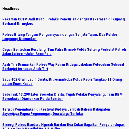
Skip
Headlines
to
Rekaman CCTV Jadi Kunci, Pelaku Pencurian dengan Kekerasan di Kupang
content
Berhasil Diringkus
Polres Bitung Tangani Penganiayaan dengan Senjata Tajam, Dua Pelaku
Langsung Diamankan
Cegah Bentrokan Berulang, Tim Patra Brimob Polda Sulteng Perketat Patroli
Jalan Lalove –Jalan Anoa Palu
Ayah Tiri Diamankan Polres Way Kanan Diduga Lakukan Pelecehan Seksual
Berlanjut terhadap Anak Tiri
Sabu 402 Gram Lebih Disita, Ditresnarkoba Polda Kepri Tangkap 11 Orang
dalam Enam Kasus
Sebanyak 13.298 Liter Biosolar Disita, Tujuh Pelaku Penyalahgunaan BBM
Bersubsidi Diamankan Polda Sumbar
Terjadi Penembakan di Festival Budaya Lembah Baliem Kabupaten
Jayawijaya Papua Pegunungan, Dua Warga Terluka
Sinergi Polres Bandara Ngurah Rai dan Bea Cukai Gagalkan Penyelundupan
10,1 Kg Ganja Bernilai Rp.1,5 Miliar