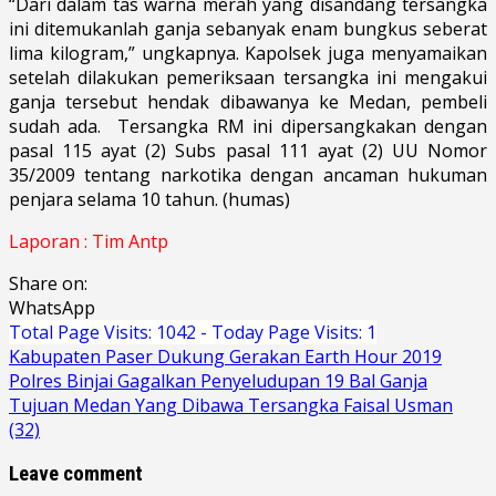
“Dari dalam tas warna merah yang disandang tersangka
ini ditemukanlah ganja sebanyak enam bungkus seberat
lima kilogram,” ungkapnya. Kapolsek juga menyamaikan
setelah dilakukan pemeriksaan tersangka ini mengakui
ganja tersebut hendak dibawanya ke Medan, pembeli
sudah ada. Tersangka RM ini dipersangkakan dengan
pasal 115 ayat (2) Subs pasal 111 ayat (2) UU Nomor
35/2009 tentang narkotika dengan ancaman hukuman
penjara selama 10 tahun. (humas)
Laporan : Tim Antp
Share on:
WhatsApp
Total Page Visits: 1042 - Today Page Visits: 1
Navigasi
Kabupaten Paser Dukung Gerakan Earth Hour 2019
Polres Binjai Gagalkan Penyeludupan 19 Bal Ganja
pos
Tujuan Medan Yang Dibawa Tersangka Faisal Usman
(32)
Leave comment