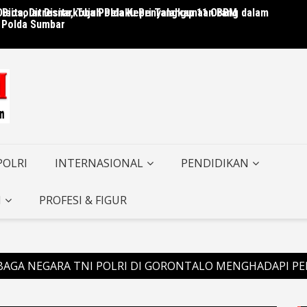
isita, Ditresnarkoba Polda Kepri Tangkap 11 Orang dalam
 Biosolar Disita, Tujuh Pelaku Penyalahgunaan BBM
Terjad
 Polda Sumbar
Papua
POLRI
INTERNASIONAL
PENDIDIKAN
I
PROFESI & FIGUR
BAGA NEGARA TNI POLRI DI GORONTALO MENGHADAPI PE