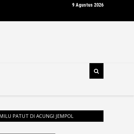
9 Agustus 2026
i Penembakan di Festival Budaya Lembah Baliem Kabupaten Jayaw
 Pegunungan, Dua Warga Terluka
MILU PATUT DI ACUNGI JEMPOL