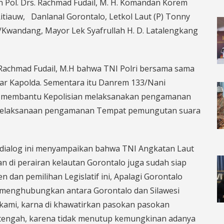
n Pol. Drs. Rachmad Fudail, M. H. Komandan Korem
Ritiauw,
Danlanal Gorontalo, Letkol Laut (P) Tonny
4/Kwandang, Mayor Lek Syafrullah H. D. Latalengkang
 Rachmad Fudail, M.H bahwa TNI Polri bersama sama
jar Kapolda. Sementara itu Danrem 133/Nani
p membantu Kepolisian melaksanakan pengamanan
 pelaksanaan pengamanan Tempat pemungutan suara
 dialog ini menyampaikan bahwa TNI Angkatan Laut
di perairan kelautan Gorontalo juga sudah siap
dan pemilihan Legislatif ini, Apalagi Gorontalo
 menghubungkan antara Gorontalo dan Silawesi
 kami, karna di khawatirkan pasokan pasokan
i tengah, karena tidak menutup kemungkinan adanya