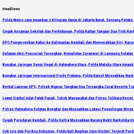
Skip
Headlines
to
Polda Metro Jaya Amankan 4 Kilogram Ganja di Jakarta Barat, Seorang Pelaku 
content
Cegah Ancaman Sekolah dan Perkebunan, Polda Kalbar Tangani Dua Titik Karh
DPO Pengeroyokan Kabur ke Kalimantan Kembali dan Menyerahkan Diri, Kasu
Delapan Aksi Pencurian Terungkap, Komplotan Curanmor di Lampung Selatan 
Bongkar Jaringan Senpi Ilegal di Halmahera Utara, Polda Maluku Utara Amank
Bongkar Jaringan Internasional Fredy Pratama, Polda Kalsel Musnahkan Narko
Berkat Laporan GPS, Polsek Ngaras Tangkap Dua Tersangka Curat Beserta Ti
Lewat Simbol Adat Patah Panah, Tokoh Masyarakat dan Polres Tolikara Resmi 
Polres Halmahera Selatan Bongkar dan Musnahkan Lokasi Penyulingan Miras
Cegah Peredaran Kembali, Polda Sultra Musnahkan Barang Bukti Narkotika H
Cek Izin dan Periksa Dokumen, Polda Bali Bagikan Cara Hindari Terjerat Per