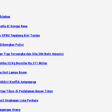
Ditahan
utla di Sungai Raya
s SPBU Tapalang Kini Tuntas
Dibongkar Polisi
an Tiga Tersangka dan Sita 206 Butir Amunisi
tika 32 Kg Bernilai Rp.311 Miliar
ga Unit Lampu Boom
Akhiri Konflik Antarwarga
 Cap Tikus di Pedalaman Bacan Timur
asil Ungkapan Lima Perkara
dagangan Orang