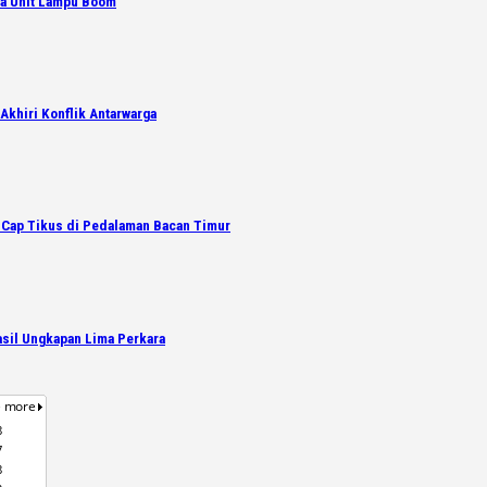
ga Unit Lampu Boom
Akhiri Konflik Antarwarga
 Cap Tikus di Pedalaman Bacan Timur
asil Ungkapan Lima Perkara