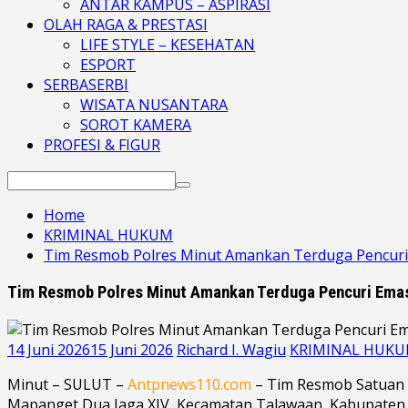
ANTAR KAMPUS – ASPIRASI
OLAH RAGA & PRESTASI
LIFE STYLE – KESEHATAN
ESPORT
SERBASERBI
WISATA NUSANTARA
SOROT KAMERA
PROFESI & FIGUR
Search
for:
Home
KRIMINAL HUKUM
Tim Resmob Polres Minut Amankan Terduga Pencuri
Tim Resmob Polres Minut Amankan Terduga Pencuri Emas
14 Juni 2026
15 Juni 2026
Richard I. Wagiu
KRIMINAL HUK
Minut – SULUT –
Antpnews110.com
– Tim Resmob Satuan R
Mapanget Dua Jaga XIV, Kecamatan Talawaan, Kabupaten M