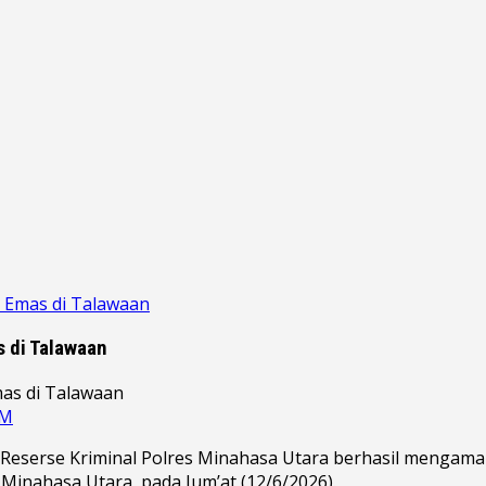
 Emas di Talawaan
 di Talawaan
UM
eserse Kriminal Polres Minahasa Utara berhasil mengaman
inahasa Utara, pada Jum’at (12/6/2026).