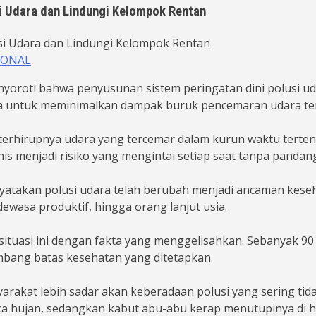
si Udara dan Lindungi Kelompok Rentan
IONAL
oroti bahwa penyusunan sistem peringatan dini polusi uda
tama untuk meminimalkan dampak buruk pencemaran udara t
erhirupnya udara yang tercemar dalam kurun waktu tertentu
s menjadi risiko yang mengintai setiap saat tanpa pandang
takan polusi udara telah berubah menjadi ancaman keseha
ewasa produktif, hingga orang lanjut usia.
ituasi ini dengan fakta yang menggelisahkan. Sebanyak 90 
bang batas kesehatan yang ditetapkan.
rakat lebih sadar akan keberadaan polusi yang sering tid
sca hujan, sedangkan kabut abu-abu kerap menutupinya di ha