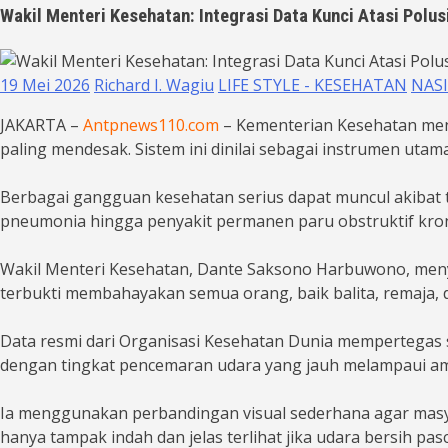
Wakil Menteri Kesehatan: Integrasi Data Kunci Atasi Polu
19 Mei 2026
Richard I. Wagiu
LIFE STYLE - KESEHATAN
NAS
JAKARTA –
Antpnews110.com
– Kementerian Kesehatan meny
paling mendesak. Sistem ini dinilai sebagai instrumen u
Berbagai gangguan kesehatan serius dapat muncul akibat t
pneumonia hingga penyakit permanen paru obstruktif kroni
Wakil Menteri Kesehatan, Dante Saksono Harbuwono, menya
terbukti membahayakan semua orang, baik balita, remaja, d
Data resmi dari Organisasi Kesehatan Dunia mempertegas s
dengan tingkat pencemaran udara yang jauh melampaui am
Ia menggunakan perbandingan visual sederhana agar masya
hanya tampak indah dan jelas terlihat jika udara bersih pa