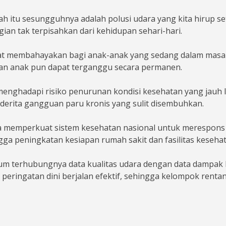
tu sesungguhnya adalah polusi udara yang kita hirup setia
an tak terpisahkan dari kehidupan sehari-hari.
at membahayakan bagi anak-anak yang sedang dalam masa pe
an anak pun dapat terganggu secara permanen.
s menghadapi risiko penurunan kondisi kesehatan yang jauh 
enderita gangguan paru kronis yang sulit disembuhkan.
 memperkuat sistem kesehatan nasional untuk merespons ta
ga peningkatan kesiapan rumah sakit dan fasilitas kesehat
um terhubungnya data kualitas udara dengan data dampak k
m peringatan dini berjalan efektif, sehingga kelompok rent