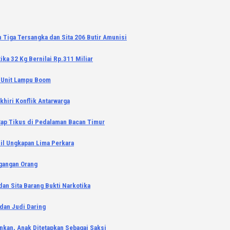
 Tiga Tersangka dan Sita 206 Butir Amunisi
ka 32 Kg Bernilai Rp.311 Miliar
a Unit Lampu Boom
khiri Konflik Antarwarga
Cap Tikus di Pedalaman Bacan Timur
il Ungkapan Lima Perkara
agangan Orang
an Sita Barang Bukti Narkotika
 dan Judi Daring
nkan, Anak Ditetapkan Sebagai Saksi