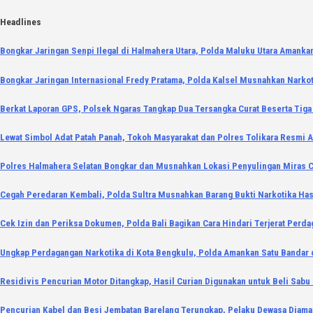
Skip
Headlines
to
Bongkar Jaringan Senpi Ilegal di Halmahera Utara, Polda Maluku Utara Amankan
content
Bongkar Jaringan Internasional Fredy Pratama, Polda Kalsel Musnahkan Narkoti
Berkat Laporan GPS, Polsek Ngaras Tangkap Dua Tersangka Curat Beserta Tig
Lewat Simbol Adat Patah Panah, Tokoh Masyarakat dan Polres Tolikara Resmi A
Polres Halmahera Selatan Bongkar dan Musnahkan Lokasi Penyulingan Miras 
Cegah Peredaran Kembali, Polda Sultra Musnahkan Barang Bukti Narkotika Has
Cek Izin dan Periksa Dokumen, Polda Bali Bagikan Cara Hindari Terjerat Perd
Ungkap Perdagangan Narkotika di Kota Bengkulu, Polda Amankan Satu Bandar d
Residivis Pencurian Motor Ditangkap, Hasil Curian Digunakan untuk Beli Sabu
Pencurian Kabel dan Besi Jembatan Barelang Terungkap, Pelaku Dewasa Diama