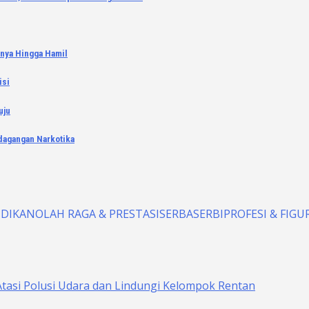
inya Hingga Hamil
isi
uju
dagangan Narkotika
IDIKAN
OLAH RAGA & PRESTASI
SERBASERBI
PROFESI & FIGU
 Atasi Polusi Udara dan Lindungi Kelompok Rentan