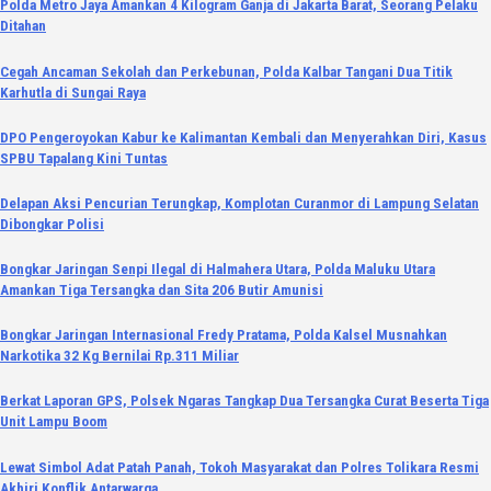
Polda Metro Jaya Amankan 4 Kilogram Ganja di Jakarta Barat, Seorang Pelaku
Ditahan
Cegah Ancaman Sekolah dan Perkebunan, Polda Kalbar Tangani Dua Titik
Karhutla di Sungai Raya
DPO Pengeroyokan Kabur ke Kalimantan Kembali dan Menyerahkan Diri, Kasus
SPBU Tapalang Kini Tuntas
Delapan Aksi Pencurian Terungkap, Komplotan Curanmor di Lampung Selatan
Dibongkar Polisi
Bongkar Jaringan Senpi Ilegal di Halmahera Utara, Polda Maluku Utara
Amankan Tiga Tersangka dan Sita 206 Butir Amunisi
Bongkar Jaringan Internasional Fredy Pratama, Polda Kalsel Musnahkan
Narkotika 32 Kg Bernilai Rp.311 Miliar
Berkat Laporan GPS, Polsek Ngaras Tangkap Dua Tersangka Curat Beserta Tiga
Unit Lampu Boom
Lewat Simbol Adat Patah Panah, Tokoh Masyarakat dan Polres Tolikara Resmi
Akhiri Konflik Antarwarga