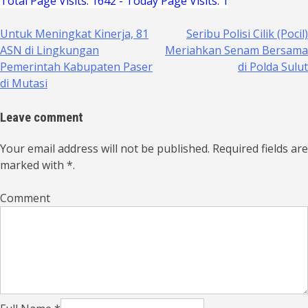
Total Page Visits: 1642 - Today Page Visits: 1
Untuk Meningkat Kinerja, 81
Seribu Polisi Cilik (Pocil)
Navigasi
ASN di Lingkungan
Meriahkan Senam Bersama
Pemerintah Kabupaten Paser
di Polda Sulut
pos
di Mutasi
Leave comment
Your email address will not be published. Required fields are
marked with *.
Comment