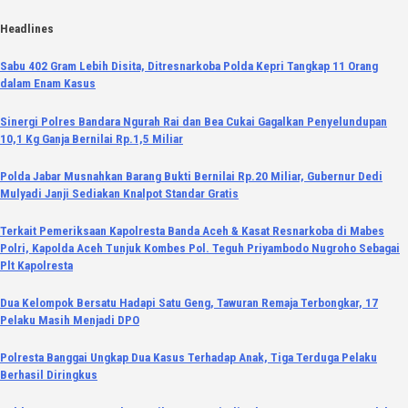
Skip
Headlines
to
Sabu 402 Gram Lebih Disita, Ditresnarkoba Polda Kepri Tangkap 11 Orang
content
dalam Enam Kasus
Sinergi Polres Bandara Ngurah Rai dan Bea Cukai Gagalkan Penyelundupan
10,1 Kg Ganja Bernilai Rp.1,5 Miliar
Polda Jabar Musnahkan Barang Bukti Bernilai Rp.20 Miliar, Gubernur Dedi
Mulyadi Janji Sediakan Knalpot Standar Gratis
Terkait Pemeriksaan Kapolresta Banda Aceh & Kasat Resnarkoba di Mabes
Polri, Kapolda Aceh Tunjuk Kombes Pol. Teguh Priyambodo Nugroho Sebagai
Plt Kapolresta
Dua Kelompok Bersatu Hadapi Satu Geng, Tawuran Remaja Terbongkar, 17
Pelaku Masih Menjadi DPO
Polresta Banggai Ungkap Dua Kasus Terhadap Anak, Tiga Terduga Pelaku
Berhasil Diringkus