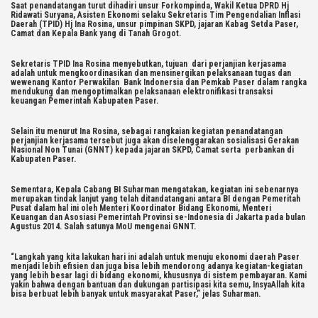
Saat penandatangan turut dihadiri unsur Forkompinda, Wakil Ketua DPRD Hj
Ridawati Suryana, Asisten Ekonomi selaku Sekretaris Tim Pengendalian Inflasi
Daerah (TPID) Hj Ina Rosina, unsur pimpinan SKPD, jajaran Kabag Setda Paser,
Camat dan Kepala Bank yang di Tanah Grogot.
Sekretaris TPID Ina Rosina menyebutkan, tujuan dari perjanjian kerjasama
adalah untuk mengkoordinasikan dan mensinergikan pelaksanaan tugas dan
wewenang Kantor Perwakilan Bank Indonersia dan Pemkab Paser dalam rangka
mendukung dan mengoptimalkan pelaksanaan elektronifikasi transaksi
keuangan Pemerintah Kabupaten Paser.
Selain itu menurut Ina Rosina, sebagai rangkaian kegiatan penandatangan
perjanjian kerjasama tersebut juga akan diselenggarakan sosialisasi Gerakan
Nasional Non Tunai (GNNT) kepada jajaran SKPD, Camat serta perbankan di
Kabupaten Paser.
Sementara, Kepala Cabang BI Suharman mengatakan, kegiatan ini sebenarnya
merupakan tindak lanjut yang telah ditandatangani antara BI dengan Pemeritah
Pusat dalam hal ini oleh Menteri Koordinator Bidang Ekonomi, Menteri
Keuangan dan Asosiasi Pemerintah Provinsi se-Indonesia di Jakarta pada bulan
Agustus 2014. Salah satunya MoU mengenai GNNT.
“Langkah yang kita lakukan hari ini adalah untuk menuju ekonomi daerah Paser
menjadi lebih efisien dan juga bisa lebih mendorong adanya kegiatan-kegiatan
yang lebih besar lagi di bidang ekonomi, khususnya di sistem pembayaran. Kami
yakin bahwa dengan bantuan dan dukungan partisipasi kita semu, InsyaAllah kita
bisa berbuat lebih banyak untuk masyarakat Paser,” jelas Suharman.