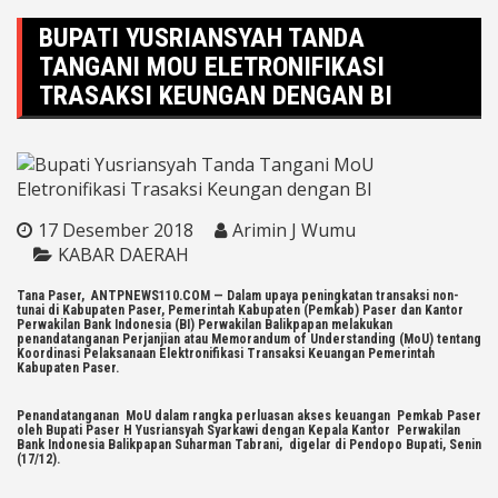
BUPATI YUSRIANSYAH TANDA
TANGANI MOU ELETRONIFIKASI
TRASAKSI KEUNGAN DENGAN BI
17 Desember 2018
Arimin J Wumu
KABAR DAERAH
Tana Paser, ANTPNEWS110.COM — Dalam upaya peningkatan transaksi non-
tunai di Kabupaten Paser, Pemerintah Kabupaten (Pemkab) Paser dan Kantor
Perwakilan Bank Indonesia (BI) Perwakilan Balikpapan melakukan
penandatanganan Perjanjian atau Memorandum of Understanding (MoU) tentang
Koordinasi Pelaksanaan Elektronifikasi Transaksi Keuangan Pemerintah
Kabupaten Paser.
Penandatanganan MoU dalam rangka perluasan akses keuangan Pemkab Paser
oleh Bupati Paser H Yusriansyah Syarkawi dengan Kepala Kantor Perwakilan
Bank Indonesia Balikpapan Suharman Tabrani, digelar di Pendopo Bupati, Senin
(17/12).