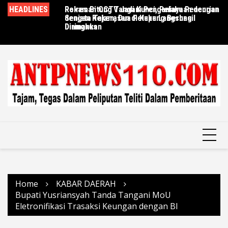
Skip
HEADLINES
Rekaman CCTV Jadi Kunci, Pelaku Pencurian
Polres Bitung Tangani Penganiayaan dengan
Ce
to
dengan Kekerasan di Kupang Berhasil
Senjata Tajam, Dua Pelaku Langsung
Br
content
Diringkus
Diamankan
La
Home
KABAR DAERAH
Bupati Yusriansyah Tanda Tangani MoU
Eletronifikasi Trasaksi Keungan dengan BI