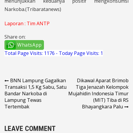
menunjukkan keduanya positif mengkonsumsi
Narkoba.(Tribaratanews)
Laporan : Tim ANTP
Share on:
WhatsApp
Total Page Visits: 1176 - Today Page Visits: 1
Navigasi
BNN Lampung Gagalkan
Dikawal Aparat Brimob
Transaksi 1,5 Kg Sabu, Satu
Tiga Jenazah Kelompok
pos
Bandar Narkoba di
Mujahidin Indonesia Timur
Lampung Tewas
(MIT) Tiba di RS
Tertembak
Bhayangkara Palu
LEAVE COMMENT