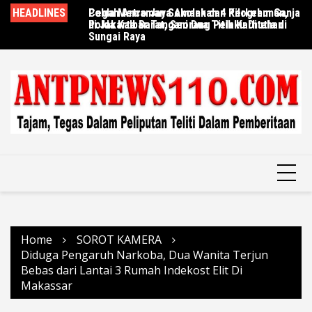
Skip
 4 Kilogram Ganja
HEADLINES
Cegah Ancaman Sekolah dan Perkebunan,
DPO Pengeroyokan Kabur ke Kalimantan
De
to
 Pelaku Ditahan
Polda Kalbar Tangani Dua Titik Karhutla di
Kembali dan Menyerahkan Diri, Kasus SPBU
K
content
Sungai Raya
Tapalang Kini Tuntas
Di
Home
SOROT KAMERA
Diduga Pengaruh Narkoba, Dua Wanita Terjun
Bebas dari Lantai 3 Rumah Indekost Elit Di
Makassar