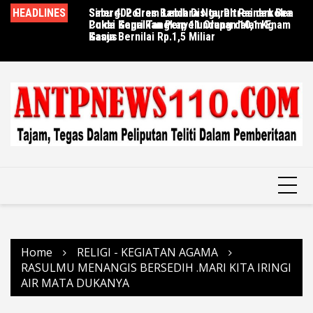
Skip
a, Ditresnarkoba
HEADLINES
Sinergi Polres Bandara Ngurah Rai dan Bea
Polda Jabar Musnahkan Barang Bukti
Te
to
rang dalam Enam
Cukai Gagalkan Penyelundupan 10,1 Kg
Bernilai Rp.20 Miliar, Gubernur Dedi Mulyadi
& 
content
Ganja Bernilai Rp.1,5 Miliar
Janji Sediakan Knalpot Standar Gratis
A
Nu
Home
RELIGI - KEGIATAN AGAMA
RASULMU MENANGIS BERSEDIH .MARI KITA IRINGI
AIR MATA DUKANYA