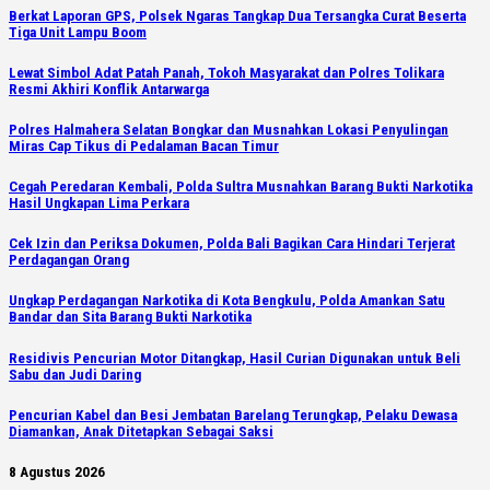
Berkat Laporan GPS, Polsek Ngaras Tangkap Dua Tersangka Curat Beserta
Tiga Unit Lampu Boom
Lewat Simbol Adat Patah Panah, Tokoh Masyarakat dan Polres Tolikara
Resmi Akhiri Konflik Antarwarga
Polres Halmahera Selatan Bongkar dan Musnahkan Lokasi Penyulingan
Miras Cap Tikus di Pedalaman Bacan Timur
Cegah Peredaran Kembali, Polda Sultra Musnahkan Barang Bukti Narkotika
Hasil Ungkapan Lima Perkara
Cek Izin dan Periksa Dokumen, Polda Bali Bagikan Cara Hindari Terjerat
Perdagangan Orang
Ungkap Perdagangan Narkotika di Kota Bengkulu, Polda Amankan Satu
Bandar dan Sita Barang Bukti Narkotika
Residivis Pencurian Motor Ditangkap, Hasil Curian Digunakan untuk Beli
Sabu dan Judi Daring
Pencurian Kabel dan Besi Jembatan Barelang Terungkap, Pelaku Dewasa
Diamankan, Anak Ditetapkan Sebagai Saksi
8 Agustus 2026