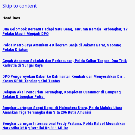
Skip to content
Headlines
Dua Kelompok Bersatu Hadapi Satu Geng, Tawuran Remaja Terbongkar, 17
Pelaku Masih Menjadi DPO
Polda Metro Jaya Amankan 4 Kilogram Ganja di Jakarta Barat, Seorang
Pelaku Ditahan
Cegah Ancaman Sekolah dan Perkebunan, Polda Kalbar Tangani Dua Titik
Karhutla di Sungai Raya
DPO Pengeroyokan Kabur ke Kalimantan Kembali dan Menyerahkan Diri,
Kasus SPBU Tapalang Kini Tuntas
Delapan Aksi Pencurian Terungkap, Komplotan Curanmor di Lampung
Selatan Dibongkar Polisi
Bongkar Jaringan Senpi Ilegal di Halmahera Utara, Polda Maluku Utara
Amankan Tiga Tersangka dan Sita 206 Butir Amunisi
Bongkar Jaringan Internasional Fredy Pratama, Polda Kalsel Musnahkan
Narkotika 32 Kg Bernilai Rp.311 Miliar