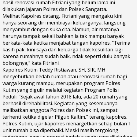
hasil renovasi rumah Fitriani yang belum lama ini
dilakukan jajaran Polres dan Polsek Sangatta.
Melihat Kapolres datang, Fitriani yang mengaku kini
hanya seorang diri membiayai keluarganya, langsung
menyambut dengan suka cita. Namun, air matanya
harunya tampak sekali bahkan ia tak mampu banyak
berkata-kata ketika menjabat tangan kapolres. “Terima
kasih pak, kini saya dan keluarga tidak kesulitan lagi
karena rumahnya sudah baik, ndak seperti dulu banyak
bolongnya,” kata Fitriani.
Kapolres Kutim Teddy Ristiawan, SH, SIK, MH
menyebutkan bedah rumah atau renovasi rumah bagi
warga kurang mampu, merupakan program Polres
Kutim yang digulir melalui kegiatan Program Polisi
Peduli. “Sejak awal tahun 2018 lalu, ada 20 rumah yang
berhasil direhabilitasi. Kegiatan yang kesemuanya
melibatkan anggota Polres dan Polsek ini, sempat
terhenti ketika digelar Pilgub Kaltim,” terang kapolres.
Polres Kutim, ujar kapolres menargetkan setiap bulan 1
unit rumah bisa diperbaiki. Meski masih tergolong
sederhana, namun operasi bedah rumah yang dilakukan